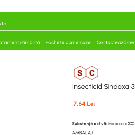
atament sămânță
Pachete comerciale
Contactează-ne
Insecticid Sindoxa
7,64 Lei
Substanță activă:
indoxacarb 300
AMBALAJ
: