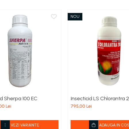
NOU
id Sherpa 100 EC
Insecticid LS Chlorantr
00 Lei
795,00 Lei
VEZI VARIANTE
ADAUGA IN CO