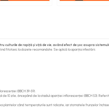
u culturile de rapiță și viță de vie, având efect de șoc asupra sistemul
iind fitotoxic la dozele recomandate. Se aplică la apariția infestării.
florescenței (BBCH 39-59).
de 10 zile, ăncepând de la stadiul apariției inflorescenței (BBCH 53). Referito
a plantelor când temperaturile sunt ridicate, iar stomatele frunzelor închis