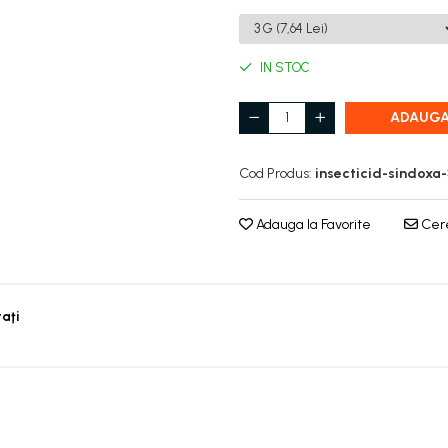
IN STOC
ADAUGA
Cod Produs:
insecticid-sindoxa
Adauga la Favorite
Cere
taţi