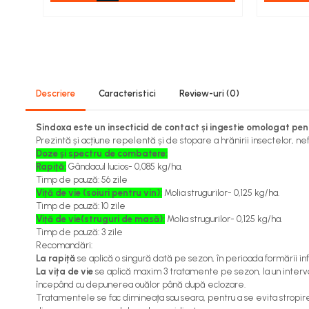
Viță de vie
Cartofi
Legume
Fungicide
Porumb
Descriere
Caracteristici
Review-uri
(0)
Floarea soarelui
Cereale păioase
Sindoxa este un insecticid de contact și ingestie omologat pentr
Rapiță
Prezintă și acțiune repelentă și de stopare a hrănirii insectelor, nef
Doze și spectru de combatere:
Cartofi
Rapiță:
Gândacul lucios- 0,085 kg/ha.
Viță de vie
Timp de pauză: 56 zile
Livezi
Viță de vie (soiuri pentru vin):
Molia strugurilor- 0,125 kg/ha.
Timp de pauză: 10 zile
Sfeclă
Viță de vie(struguri de masă):
Molia strugurilor- 0,125 kg/ha.
Soia, Mazăre, Fasole
Timp de pauză: 3 zile
Legume
Recomandări:
La rapiță
se aplică o singură dată pe sezon, în perioada formării in
Insecticide
La vița de vie
se aplică maxim 3 tratamente pe sezon, la un interval 
Porumb
începând cu depunerea ouălor până după eclozare.
Tratamentele se fac dimineața sau seara, pentru a se evita stropire
Floarea soarelui