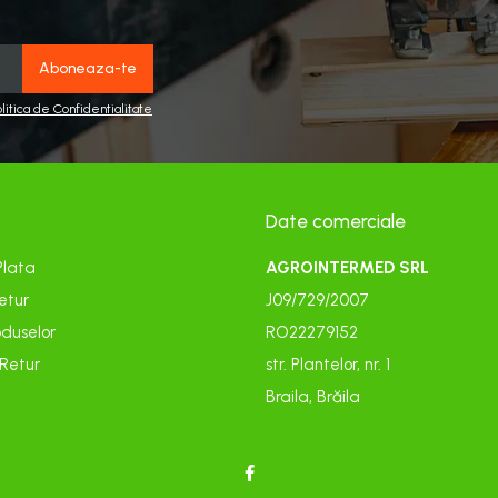
olitica de Confidentialitate
Date comerciale
Plata
AGROINTERMED SRL
etur
J09/729/2007
duselor
RO22279152
 Retur
str. Plantelor, nr. 1
Braila, Brăila