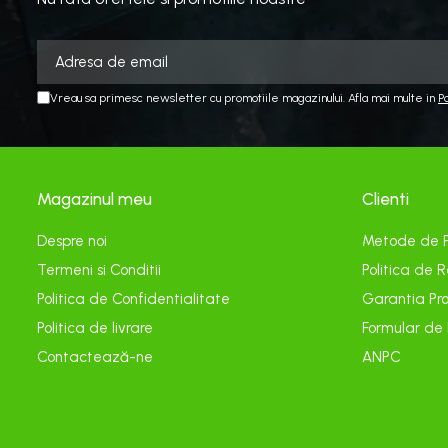
Echipamente electrice
Curatare
Camping
Gratare
Vreau sa primesc newsletter cu promotiile magazinului. Afla mai multe in
P
Gratare de camping pe gaz
Accesorii
Panouri si Accesorii Solare
Magazinul meu
Clienti
Constructii
Despre noi
Metode de 
Abrazive
Termeni si Conditii
Politica de R
Accesorii Constructii
Politica de Confidentialitate
Garantia Pro
Accesorii fixare si siguranta
Politica de livrare
Formular de
Amestecare
Contactează-ne
ANPC
Betoniere
Cancioage
Ciocane demolatoare