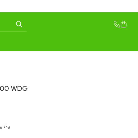
 300 WDG
 gr/kg