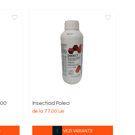
a 200
Insecticid Poleci
Ins
de la 77,00 Lei
de l
S
VEZI VARIANTE