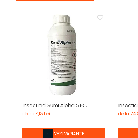
Porumb zaharat
Spanac
Fasole și mazăre
Semințe gazon
Plante furajere
Seminţe plante furajere
Pesticide
Erbicide
Porumb
Floarea Soarelui
Cereale păioase
Rapiță
Insecticid Sumi Alpha 5 EC
Insectic
Soia, Mazăre, Fasole
de la 7,13 Lei
de la 74,
Sfeclă
Lucernă și plante furajere
Livezi
VEZI VARIANTE