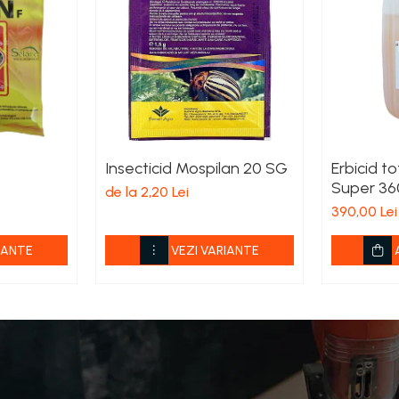
Insecticid Mospilan 20 SG
Erbicid t
Super 36
de la 2,20 Lei
390,00 Lei
IANTE
VEZI VARIANTE