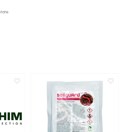
itate.