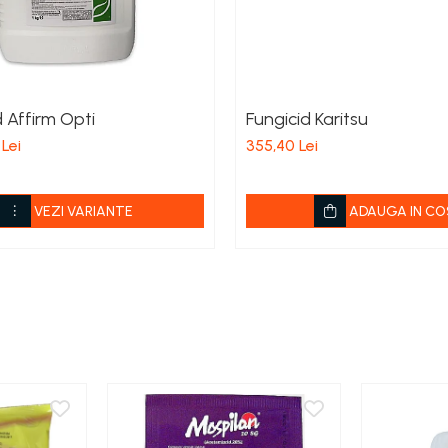
d Affirm Opti
Fungicid Karitsu
 Lei
355,40 Lei
VEZI VARIANTE
ADAUGA IN CO