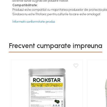
diverse surse cu grad de poluare ridicat.
Cereale păioase
Compatibilitate:
Produsul este compatibil cu majoritatea produselor de protecția pla
Rapiță
Sindoxa nu este fitotoxic pentru culturile la care este omologat.
Soia, mazare, fasole
Informatii conformitate produs
Sfeclă
Lucernă și plante furajere
Livezi
Viță de vie
Frecvent cumparate impreuna
Cartofi
Legume
Adjuvanți
Acaricide
Dezinfectanți de sol
Îngrășăminte
Îngrășăminte lichide
Îngrășăminte foliare
hidrosolubile