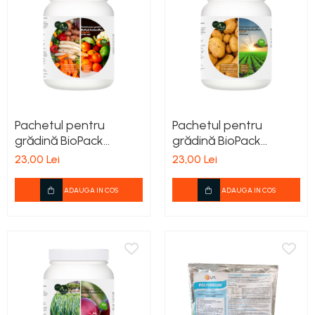
Pachetul pentru
Pachetul pentru
grădină BioPack
grădină BioPack
EcoSemPlus-Legume
EcoSemPlus-Cartofi
23,00 Lei
23,00 Lei
ADAUGA IN COS
ADAUGA IN COS