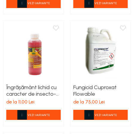
VEZI VARIANTE
VEZI VARIANTE
teascuri
Nivele laser si Telemetre
Nivele si masurare unghi
Nivele, Echere si Compasuri
Rulete
Îngrășământ lichid cu
Fungicid Cuproxat
caracter de insecto-
Flowable
acaricid Polisulf
de la 11,00 Lei
de la 75,00 Lei
VEZI VARIANTE
VEZI VARIANTE