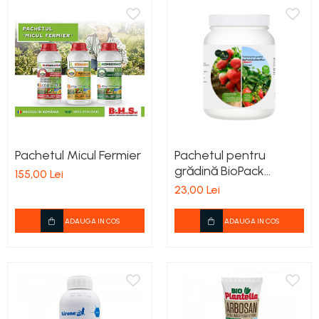
Pachetul Micul Fermier
Pachetul pentru
grădină BioPack
155,00 Lei
EcoSemPlus-Căpșuni
23,00 Lei
ADAUGA IN COS
ADAUGA IN COS