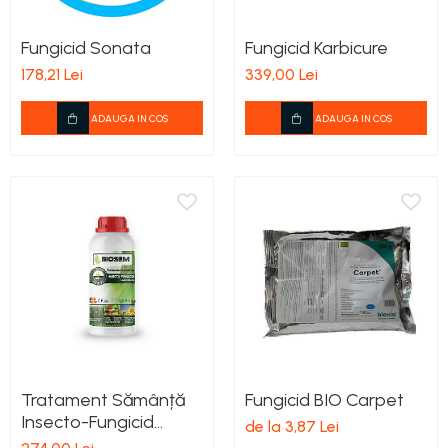
Fungicid Sonata
Fungicid Karbicure
178,21 Lei
339,00 Lei
ADAUGA IN COS
ADAUGA IN COS
Tratament Sămânță
Fungicid BIO Carpet
Insecto-Fungicid
de la 3,87 Lei
Organic Biosem