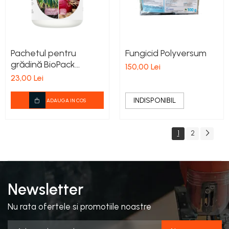
Pachetul pentru
Fungicid Polyversum
grădină BioPack
150,00 Lei
EcoSemPlus-Ceapă
23,00 Lei
INDISPONIBIL
ADAUGA IN COS
1
2
Newsletter
Nu rata ofertele si promotiile noastre