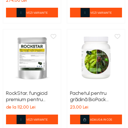
274,00 Lei
VEZI VARIANTE
VEZI VARIANTE
RockStar, fungicid
Pachetul pentru
premium pentru
grădină BioPack
culturile de păioase și
EcoSemPlus-Conifere
de la 112,00 Lei
23,00 Lei
oleaginoase
VEZI VARIANTE
ADAUGA IN COS