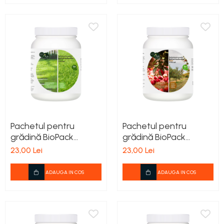
Pachetul pentru
Pachetul pentru
grădină BioPack
grădină BioPack
EcoSemPlus-Gazon
EcoSemPlus-Pomi
23,00 Lei
23,00 Lei
ADAUGA IN COS
ADAUGA IN COS