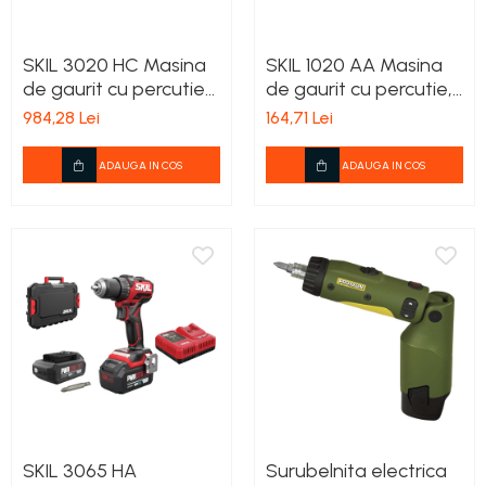
SKIL 3020 HC Masina
SKIL 1020 AA Masina
de gaurit cu percutie
de gaurit cu percutie,
0-420/0-1450 rpm,
550W, 13mm, 2700rpm
984,28 Lei
164,71 Lei
2xAccu, incarcator si
geanta
ADAUGA IN COS
ADAUGA IN COS
SKIL 3065 HA
Surubelnita electrica