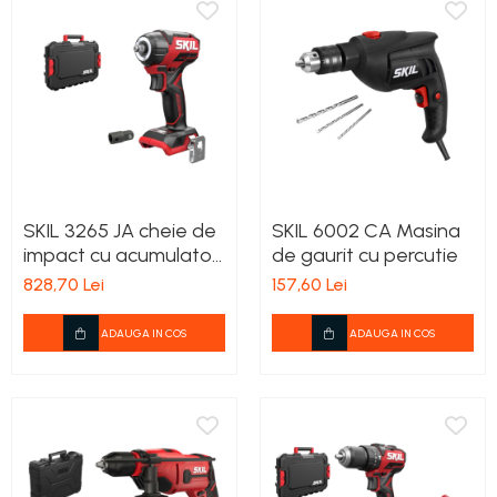
teascuri
Nivele laser si Telemetre
Nivele si masurare unghi
Nivele, Echere si Compasuri
Rulete
SKIL 3265 JA cheie de
SKIL 6002 CA Masina
impact cu acumulator,
de gaurit cu percutie
compact Brushless,
828,70 Lei
157,60 Lei
cuplu maxim 250 nm,
cu adaptor hexagonal
ADAUGA IN COS
ADAUGA IN COS
3/8' - 1/2', geanta de
transport, doar corpul