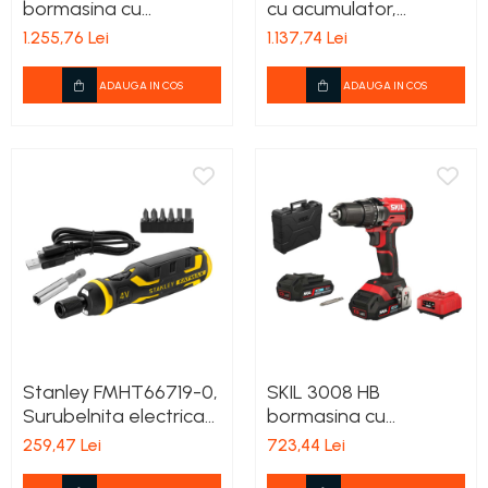
bormasina cu
cu acumulator,
acumulator compact
Proxxon 29840 KS/A,
1.255,76 Lei
1.137,74 Lei
Brushless, turatie 0-
10.8 Volti
500/0-1800 /min, cuplu
ADAUGA IN COS
ADAUGA IN COS
60 nm, geanta de
transport, incarcator si
2xAccu
Stanley FMHT66719-0,
SKIL 3008 HB
Surubelnita electrica
bormasina cu
cu acumulator FatMax
acumulator, 0-
259,47 Lei
723,44 Lei
Power Assist 4V, 1.5Ah,
420/1450 rpm, cuplu