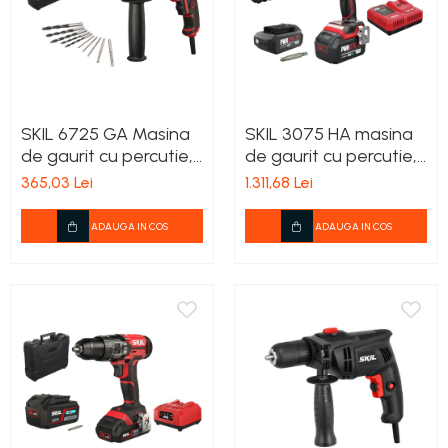
SKIL 6725 GA Masina
SKIL 3075 HA masina
de gaurit cu percutie,
de gaurit cu percutie,
0-2800 rpm, 710 W
0-500/0-1800/min,
365,03 Lei
1.311,68 Lei
compact Brushless,
geanta de
ADAUGA IN COS
ADAUGA IN COS
transport+set de 6
biti, incarcator, 2xAccu