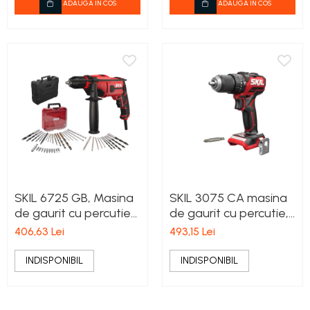
incarcare USB +
maxim 50 Nm, 2x
ADAUGA IN COS
ADAUGA IN COS
accesorii
Accu, incarcator,
geanta
SKIL 6725 GB, Masina
SKIL 3075 CA masina
de gaurit cu percutie
de gaurit cu percutie,
710 W, 10 Biti, 28
compact Brushless,
406,63 Lei
493,15 Lei
Burghie, Geanta
doua viteze, 0-500/0-
1800/min, cuplu maxim
INDISPONIBIL
INDISPONIBIL
60 nm, doar corpul