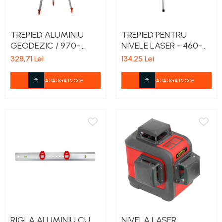
TREPIED ALUMINIU
TREPIED PENTRU
GEODEZIC / 970-
NIVELE LASER - 460-
1600MM
1160MM
328,71 Lei
134,25 Lei
ADAUGA IN COS
ADAUGA IN COS
RIGLA ALUMINIU CU
NIVELA LASER