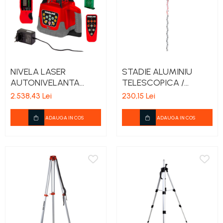
NIVELA LASER
STADIE ALUMINIU
AUTONIVELANTA
TELESCOPICA /
ROTATIVA CU
5000MM
2.538,43 Lei
230,15 Lei
ACCESORII / 500M
ADAUGA IN COS
ADAUGA IN COS