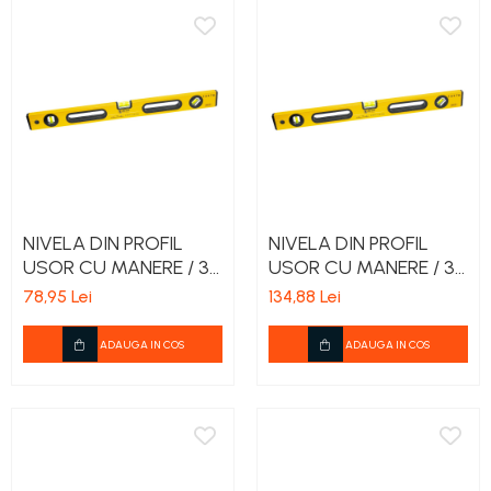
NIVELA DIN PROFIL
NIVELA DIN PROFIL
USOR CU MANERE / 3
USOR CU MANERE / 3
BULE - 1200MM
BULE - 2000MM
78,95 Lei
134,88 Lei
ADAUGA IN COS
ADAUGA IN COS