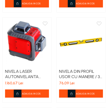
ADAUGA IN COS
ADAUGA IN COS
NIVELA LASER
NIVELA DIN PROFIL
AUTONIVELANTA
USOR CU MANERE / 3
3MM/10M - O-360/V-
BULE - 1000MM
1.160,67 Lei
76,09 Lei
360
ADAUGA IN COS
ADAUGA IN COS