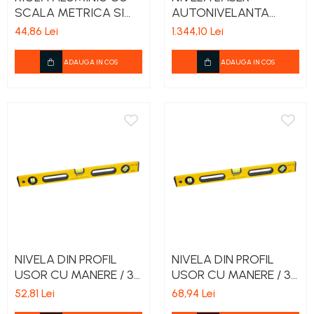
SCALA METRICA SI
AUTONIVELANTA
BOLOBOACE 600MM
3MM/10M - O-360/V-
44,86 Lei
1.344,10 Lei
360/V-360
ADAUGA IN COS
ADAUGA IN COS
NIVELA DIN PROFIL
NIVELA DIN PROFIL
USOR CU MANERE / 3
USOR CU MANERE / 3
BULE - 600MM
BULE - 800MM
52,81 Lei
68,94 Lei