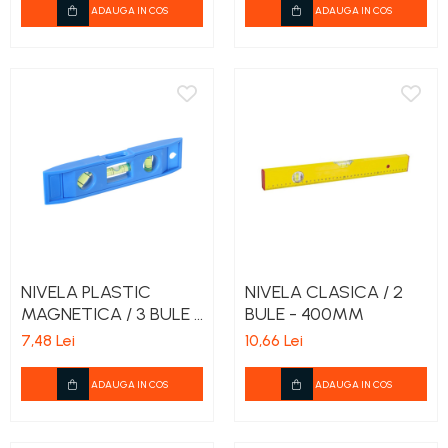
ADAUGA IN COS
ADAUGA IN COS
teascuri
Nivele laser si Telemetre
Nivele si masurare unghi
Nivele, Echere si Compasuri
Rulete
NIVELA PLASTIC
NIVELA CLASICA / 2
MAGNETICA / 3 BULE -
BULE - 400MM
225MM
7,48 Lei
10,66 Lei
ADAUGA IN COS
ADAUGA IN COS