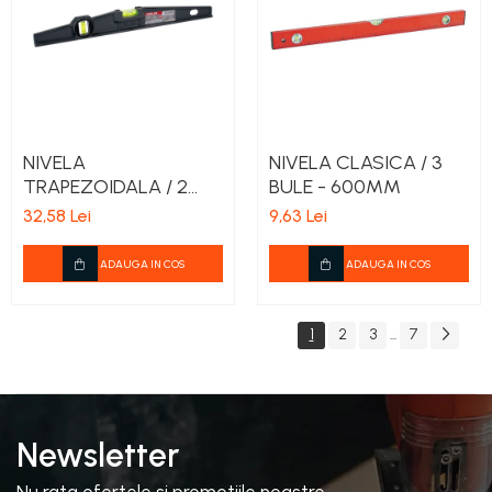
NIVELA
NIVELA CLASICA / 3
TRAPEZOIDALA / 2
BULE - 600MM
BULE - 400MM
32,58 Lei
9,63 Lei
ADAUGA IN COS
ADAUGA IN COS
1
2
3
7
...
Newsletter