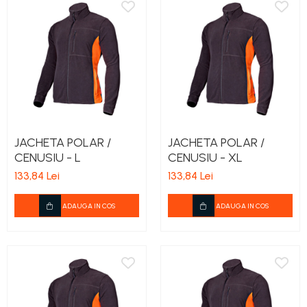
teascuri
Nivele laser si Telemetre
Nivele si masurare unghi
Nivele, Echere si Compasuri
Rulete
JACHETA POLAR /
JACHETA POLAR /
CENUSIU - L
CENUSIU - XL
133,84 Lei
133,84 Lei
ADAUGA IN COS
ADAUGA IN COS