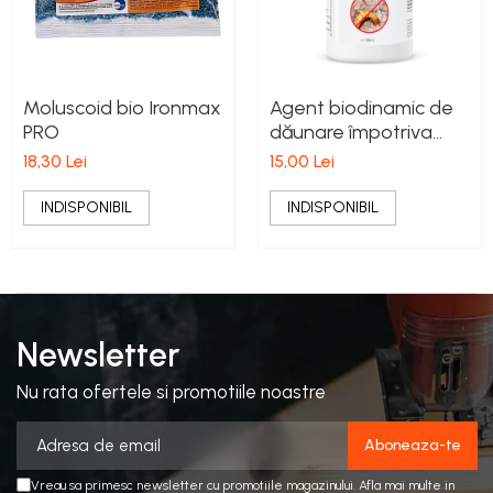
Moluscoid bio Ironmax
Agent biodinamic de
PRO
dăunare împotriva
viermilor și a
18,30 Lei
15,00 Lei
nematozilor, Worm
Cleaner
INDISPONIBIL
INDISPONIBIL
Newsletter
Nu rata ofertele si promotiile noastre
Vreau sa primesc newsletter cu promotiile magazinului. Afla mai multe in