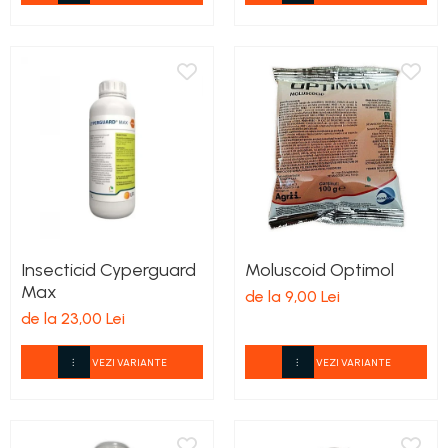
teascuri
Nivele laser si Telemetre
Nivele si masurare unghi
Nivele, Echere si Compasuri
Rulete
Insecticid Cyperguard
Moluscoid Optimol
Max
de la 9,00 Lei
de la 23,00 Lei
VEZI VARIANTE
VEZI VARIANTE