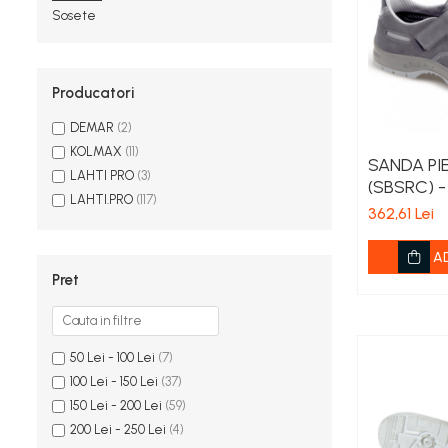
Spanac
Sosete
Tomate
Vinete
Salate
Producatori
Ardei
DEMAR
(2)
Brocoli și Conopidă
KOLMAX
(11)
SANDA PI
Castraveți
LAHTI PRO
(3)
(SBSRC) -
Ceapă
LAHTI.PRO
(117)
362,61 Lei
Dovleac și dovlecei
Pepeni
A
Semințe Hobby
Pret
Semințe hobby legume
Semințe hobby plante aromatice
Semințe hobby flori
50 Lei - 100 Lei
(7)
Semințe semiprofesionale
100 Lei - 150 Lei
(37)
150 Lei - 200 Lei
(59)
Pepeni
200 Lei - 250 Lei
(4)
Rădăcinoase