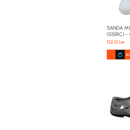
Viță de vie
Cartofi
Legume
Fungicide
SANDA MI
(S1SRC) - 
Porumb
132,12 Lei
Floarea soarelui
Cereale păioase
A
Rapiță
Cartofi
Viță de vie
Livezi
Sfeclă
Soia, Mazăre, Fasole
Legume
Insecticide
Porumb
Floarea soarelui