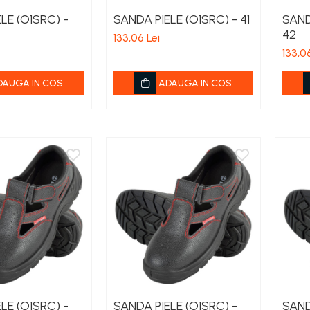
LE (O1SRC) -
SANDA PIELE (O1SRC) - 41
SAND
42
133,06 Lei
133,06
DAUGA IN COS
ADAUGA IN COS
LE (O1SRC) -
SANDA PIELE (O1SRC) -
SAND