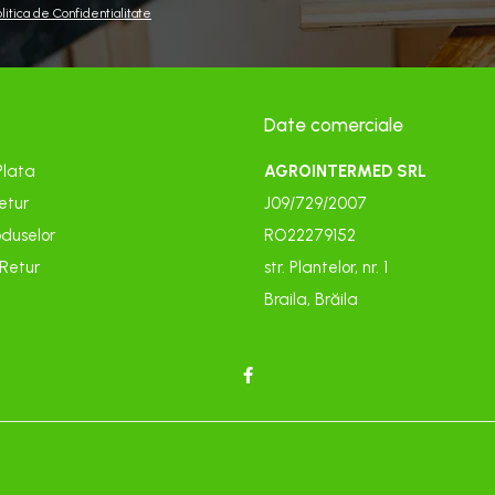
olitica de Confidentialitate
Date comerciale
Plata
AGROINTERMED SRL
etur
J09/729/2007
duselor
RO22279152
 Retur
str. Plantelor, nr. 1
Braila, Brăila