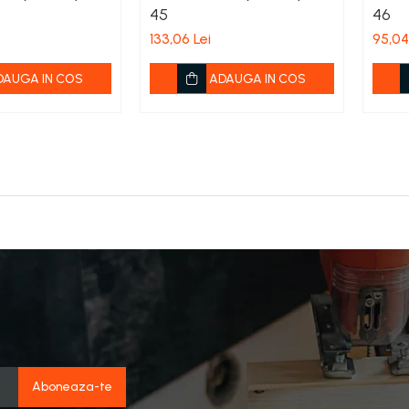
45
46
133,06 Lei
95,04
DAUGA IN COS
ADAUGA IN COS