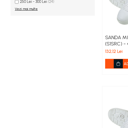
250 Lei - 300 Lei
(24)
Porumb zaharat
Vezi mai multe
Spanac
Fasole și mazăre
Semințe gazon
SANDA MI
Plante furajere
(S1SRC) - 
Seminţe plante furajere
132,12 Lei
Pesticide
Erbicide
A
Porumb
Floarea Soarelui
Cereale păioase
Rapiță
Soia, Mazăre, Fasole
Sfeclă
Lucernă și plante furajere
Livezi