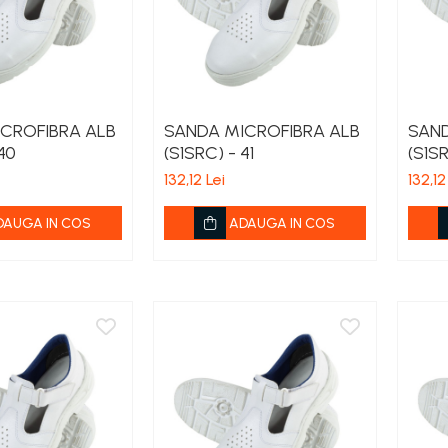
CROFIBRA ALB
SANDA MICROFIBRA ALB
SAND
40
(S1SRC) - 41
(S1SR
132,12 Lei
132,12
DAUGA IN COS
ADAUGA IN COS