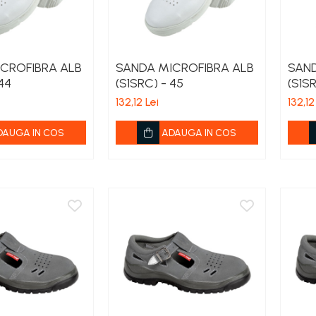
CROFIBRA ALB
SANDA MICROFIBRA ALB
SAND
44
(S1SRC) - 45
(S1SR
132,12 Lei
132,12
DAUGA IN COS
ADAUGA IN COS