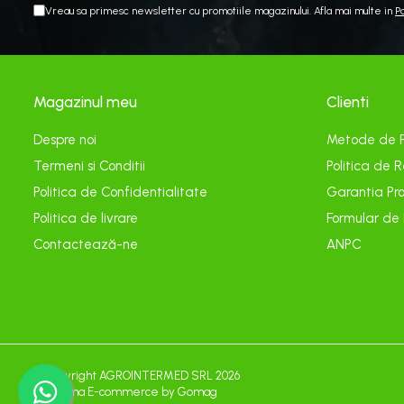
Echipamente electrice
Vreau sa primesc newsletter cu promotiile magazinului. Afla mai multe in
P
Curatare
Camping
Gratare
Magazinul meu
Clienti
Gratare de camping pe gaz
Despre noi
Metode de 
Accesorii
Termeni si Conditii
Politica de R
Panouri si Accesorii Solare
Politica de Confidentialitate
Garantia Pro
Constructii
Abrazive
Politica de livrare
Formular de
Contactează-ne
ANPC
Accesorii Constructii
Accesorii fixare si siguranta
Amestecare
Betoniere
Cancioage
©Copyright AGROINTERMED SRL 2026
Platforma E-commerce by Gomag
Ciocane demolatoare