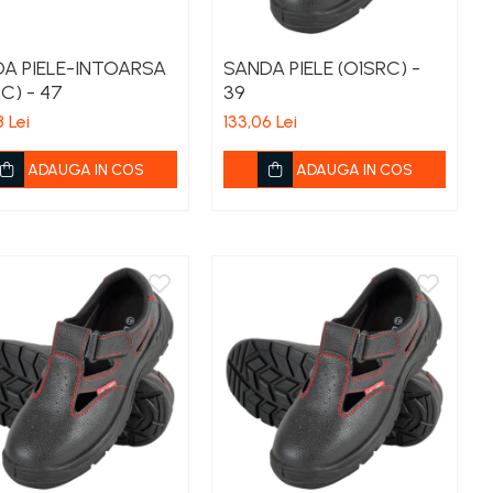
A PIELE-INTOARSA
SANDA PIELE (O1SRC) -
C) - 47
39
 Lei
133,06 Lei
ADAUGA IN COS
ADAUGA IN COS