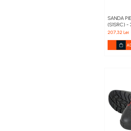
Cereale păioase
Rapiță
SANDA PI
Soia, mazare, fasole
(S1SRC) - 
Sfeclă
207,32 Lei
Lucernă și plante furajere
Livezi
A
Viță de vie
Cartofi
Legume
Adjuvanți
Acaricide
Dezinfectanți de sol
Îngrășăminte
Îngrășăminte lichide
Îngrășăminte foliare
hidrosolubile