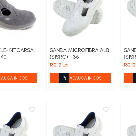
ELE-INTOARSA
SANDA MICROFIBRA ALB
SAND
 40
(S1SRC) - 36
(S1SR
132,12 Lei
132,12
DAUGA IN COS
ADAUGA IN COS