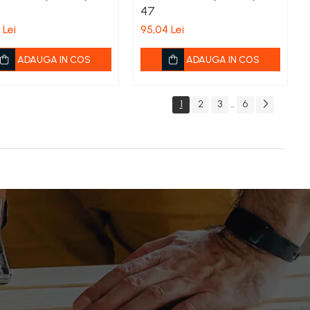
47
 Lei
95,04 Lei
ADAUGA IN COS
ADAUGA IN COS
1
2
3
6
...