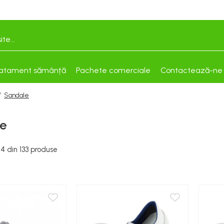
atament sămânță
Pachete comerciale
Contactează-ne
/
Sandale
e
24
din
133
produse