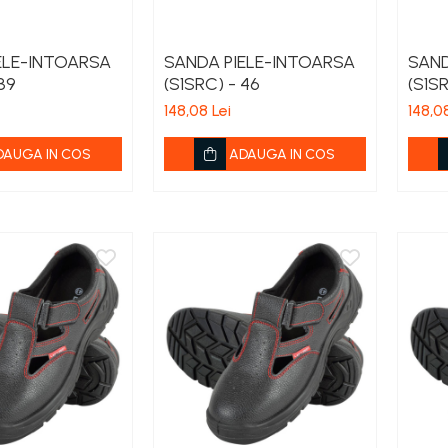
ELE-INTOARSA
SANDA PIELE-INTOARSA
SAND
39
(S1SRC) - 46
(S1SR
148,08 Lei
148,08
DAUGA IN COS
ADAUGA IN COS