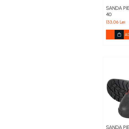
Îngrășăminte foliare gel
SANDA PIE
40
Îngrășăminte granulate
133,06 Lei
Îngrășăminte pentru flori
Îngrășăminte Gazon și Conifere
A
Regulatori de creștere
Vinificație
Antioxidanți / Stabilizatori
Echipamente
Igienizare / Mentenanță
Limpezire
Sulfitare must / vin
Drojdii Selecționate
Casă
Electrocasnice
SANDA PIE