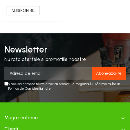
teascuri
Nivele laser si Telemetre
INDISPONIBIL
Nivele si masurare unghi
Nivele, Echere si Compasuri
Rulete
Newsletter
Nu rata ofertele si promotiile noastre
Vreau sa primesc newsletter cu promotiile magazinului. Afla mai multe in
Politica de Confidentialitate
Magazinul meu
Clienti