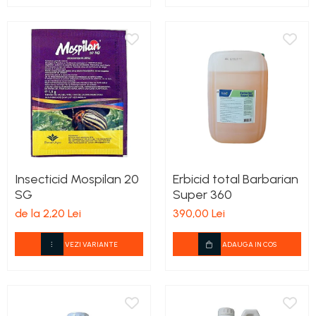
teascuri
Nivele laser si Telemetre
Nivele si masurare unghi
Nivele, Echere si Compasuri
Rulete
Insecticid Mospilan 20
Erbicid total Barbarian
SG
Super 360
de la 2,20 Lei
390,00 Lei
VEZI VARIANTE
ADAUGA IN COS