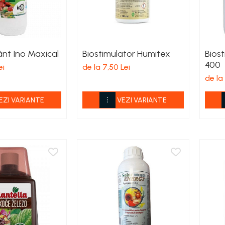
nt Ino Maxical
Biostimulator Humitex
Bios
400
ei
de la 7,50 Lei
de la
EZI VARIANTE
VEZI VARIANTE