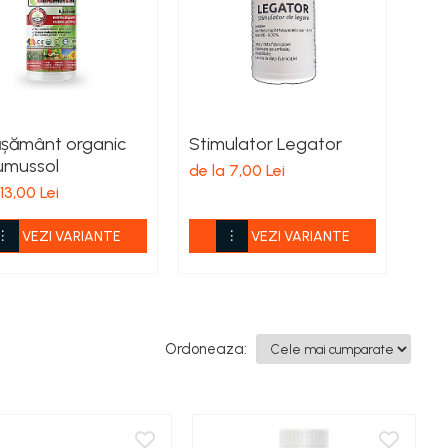
ășământ organic
Stimulator Legator
Îng
umussol
car
de la 7,00 Lei
acar
13,00 Lei
de l
VEZI VARIANTE
VEZI VARIANTE
Ordoneaza: