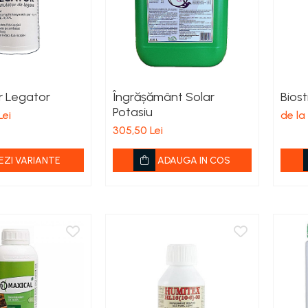
r Legator
Îngrășământ Solar
Bios
Potasiu
Lei
de la
305,50 Lei
EZI VARIANTE
ADAUGA IN COS