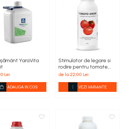
ășământ YaraVita
Stimulator de legare si
it
rodire pentru tomate,
Tomato Grow
0 Lei
de la 22,00 Lei
ADAUGA IN COS
VEZI VARIANTE