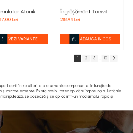
imulator Atonik
Îngrășământ Tonivit
17,00 Lei
218,94 Lei
VEZI VARIANTE
ADAUGA IN COS
1
2
3
10
...
raport dorit între diferitele elemente componente, în funcție de
o și microelemente. Există posibilitatea aplicării împreună cu lucrările
 manipulează, se dozează și se aplica într-un mod simplu, rapid și