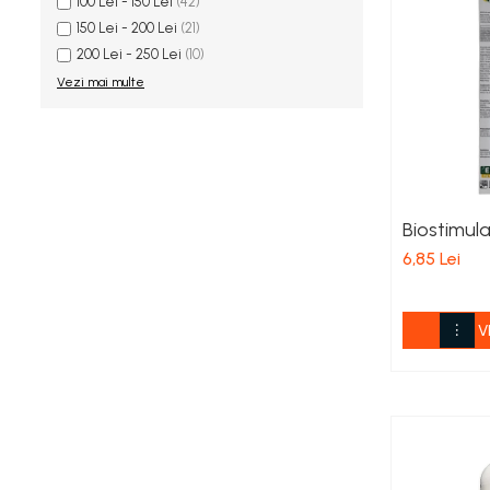
100 Lei - 150 Lei
(42)
Porumb zaharat
150 Lei - 200 Lei
(21)
Spanac
200 Lei - 250 Lei
(10)
Fasole și mazăre
Vezi mai multe
Semințe gazon
Plante furajere
Seminţe plante furajere
Pesticide
Biostimula
Erbicide
6,85 Lei
Porumb
Floarea Soarelui
Cereale păioase
V
Rapiță
Soia, Mazăre, Fasole
Sfeclă
Lucernă și plante furajere
Livezi