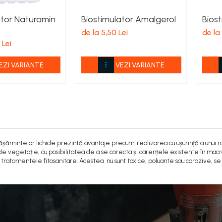
ator Naturamin
Biostimulator Amalgerol
Biost
de la 5,50 Lei
de la 
 Lei
EZI VARIANTE
VEZI VARIANTE
ășămintelor lichide prezintă avantaje precum: realizarea cu ușurință a unui 
 de vegetație, cu posibilitatea de a se corecta și carențele existente în macr
 tratamentele fitosanitare. Acestea nu sunt toxice, poluante sau corozive, se