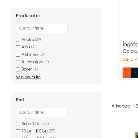
Spanac
Tomate
Producatori
Vinete
Salate
Ardei
Aectra
(39)
Brocoli și Conopidă
Îngră
Albit
(4)
Calciu
Castraveți
Alchimex
(5)
de la 4
Ceapă
Altinco Agro
(4)
Dovleac și dovlecei
Bayer
(2)
Pepeni
Vezi mai multe
Semințe Hobby
Semințe hobby legume
Pret
Semințe hobby plante aromatice
Afiseaza:
1-
Semințe hobby flori
Semințe semiprofesionale
Sub 50 Lei
(155)
Pepeni
50 Lei - 100 Lei
(57)
Rădăcinoase