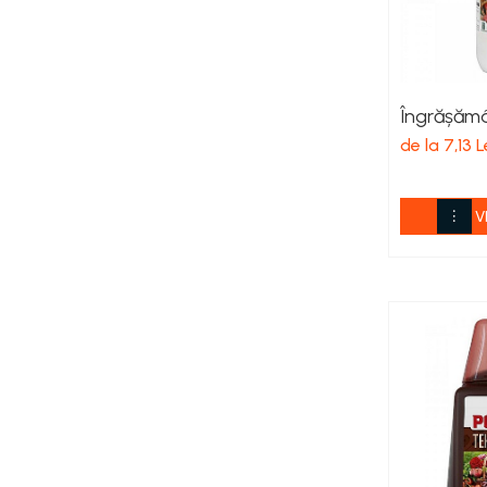
Îngrășăminte foliare gel
Îngrășăminte granulate
Îngrășăminte pentru flori
Îngrășămâ
Îngrășăminte Gazon și Conifere
de la 7,13 L
Regulatori de creștere
Vinificație
V
Antioxidanți / Stabilizatori
Echipamente
Igienizare / Mentenanță
Limpezire
Sulfitare must / vin
Drojdii Selecționate
Casă
Electrocasnice