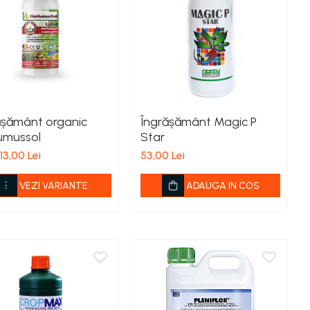
ășământ organic
Îngrășământ Magic P
umussol
Star
13,00 Lei
53,00 Lei
VEZI VARIANTE
ADAUGA IN COS