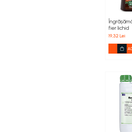
Aspiratoare si aparate de spalat
Plite si arzatoare
Masini de tocat si de carnati
Îngrășămâ
fier lichid
Ventilatoare
Sanitare
19,32 Lei
Robineti
A
Baterii
Organizare
Incalzire, Climatizare Instalatii
Accesorii Gaz
Aeroterme si Convectori
Incalzire pe Lemne
Racorduri si Furtunuri Gaz
Electrice
Cablu si prelungitoare
Echipamente iluminare