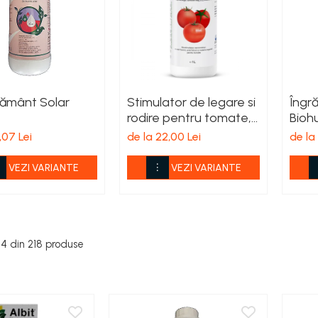
șământ Solar
Stimulator de legare si
Îngr
rodire pentru tomate,
Bioh
Tomato Grow
,07 Lei
de la 22,00 Lei
de la 
VEZI VARIANTE
VEZI VARIANTE
24
din
218
produse