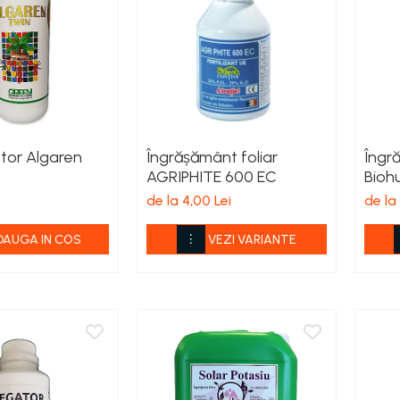
ator Algaren
Îngrășământ foliar
Îngr
AGRIPHITE 600 EC
Bioh
de la 4,00 Lei
de la 
DAUGA IN COS
VEZI VARIANTE