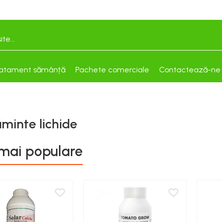
atament sămânță
Pachete comerciale
Contactează-ne
minte lichide
mai populare