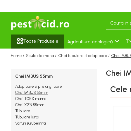
Toate Produsele
Agricultura ecologică
Seminţe și material săditor
Tratamente pentru Flori
Semințe cultură mare
Solutii Anti Îngheț
Toate Produsele
Tr
Agricultura ecologică
Tratament sămânță
Porumb
Dezifectanti ecologici
Home /
Scule de mana /
Chei tubulare si adaptoare /
Chei IMB
Floarea Soarelui
Fungicide Ecologice
Cereale păioase
Insecticide Ecologice
Chei 
Rapiță
Chei IMBUS 55mm
Îngrășăminte Ecologice
Semințe Lucernă
Seminţe soia şi mazăre furajeră
Adaptoare si prelungitoare
Cele 
Chei IMBUS 55mm
Sorg
Chei TORX mama
Semințe legume profesionale
Chei XZN 55mm
Tubulare
Varză
Tubulare lungi
Rădăcinoase
Varfuri surubelnita
Porumb zaharat