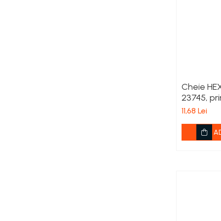
Viță de vie
Cartofi
Legume
Fungicide
Porumb
Floarea soarelui
Cereale păioase
Cheie HEX
23745, pri
Rapiță
11,68 Lei
Cartofi
Viță de vie
A
Livezi
Sfeclă
Soia, Mazăre, Fasole
Legume
Insecticide
Porumb
Floarea soarelui