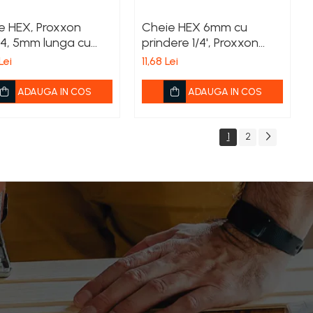
e HEX, Proxxon
Cheie HEX 6mm cu
4, 5mm lunga cu
prindere 1/4', Proxxon
ere 1/2'
23749
Lei
11,68 Lei
ADAUGA IN COS
ADAUGA IN COS
1
2