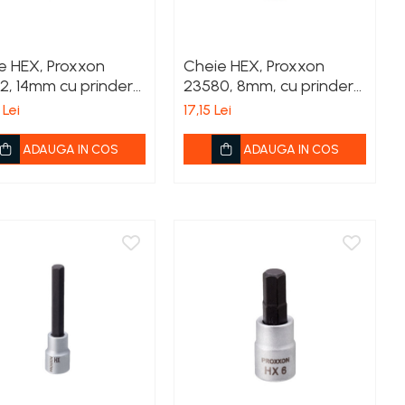
e HEX, Proxxon
Cheie HEX, Proxxon
2, 14mm cu prindere
23580, 8mm, cu prindere
3/8'
 Lei
17,15 Lei
ADAUGA IN COS
ADAUGA IN COS