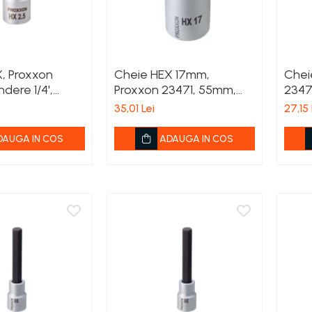
, Proxxon
Cheie HEX 17mm,
Chei
ndere 1/4',
Proxxon 23471, 55mm,
2347
prindere 1/2'
1/2'
35,01 Lei
27,15 
DAUGA IN COS
ADAUGA IN COS