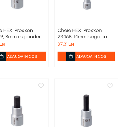
e HEX, Proxxon
Cheie HEX, Proxxon
9, 8mm cu prindere
23468, 14mm lunga cu
prindere 1/2'
Lei
37,31 Lei
ADAUGA IN COS
ADAUGA IN COS