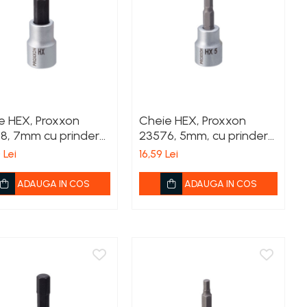
e HEX, Proxxon
Cheie HEX, Proxxon
8, 7mm cu prindere
23576, 5mm, cu prindere
3/8'
 Lei
16,59 Lei
ADAUGA IN COS
ADAUGA IN COS