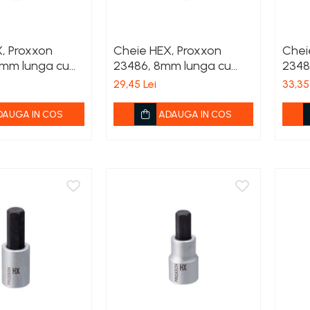
, Proxxon
Cheie HEX, Proxxon
Chei
 mm lunga cu
23486, 8mm lunga cu
2348
2''
prindere 1/2'
1/2'
29,45 Lei
33,35
DAUGA IN COS
ADAUGA IN COS