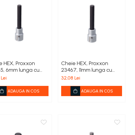
e HEX, Proxxon
Cheie HEX, Proxxon
5, 6mm lunga cu
23467, 11mm lunga cu
ere 1/2'
prindere 1/2'
 Lei
32,08 Lei
ADAUGA IN COS
ADAUGA IN COS