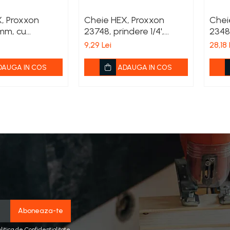
, Proxxon
Cheie HEX, Proxxon
Chei
mm, cu
23748, prindere 1/4',
2348
/8'
5.5mm
prind
9,29 Lei
28,18 
DAUGA IN COS
ADAUGA IN COS
olitica de Confidentialitate