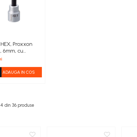
 HEX, Proxxon
, 6mm, cu
re 3/8'
ei
ADAUGA IN COS
24
din
36
produse