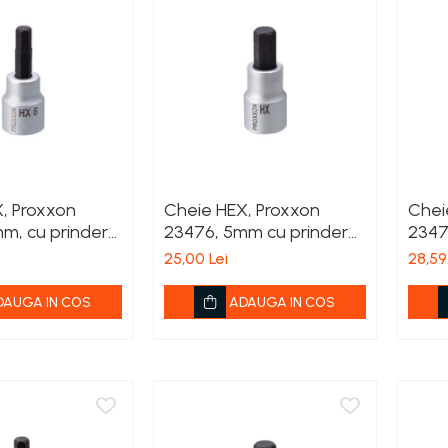
, Proxxon
Cheie HEX, Proxxon
Chei
m, cu prindere
23476, 5mm cu prindere
2347
1/2'
prind
25,00 Lei
28,59
DAUGA IN COS
ADAUGA IN COS