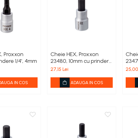
, Proxxon
Cheie HEX, Proxxon
Chei
ndere 1/4', 4mm
23480, 10mm cu prindere
2347
1/2'
1/2'
27,15 Lei
25,00
DAUGA IN COS
ADAUGA IN COS