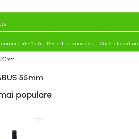
atament sămânță
Pachete comerciale
Contactează-ne
US 55mm
IMBUS 55mm
mai populare