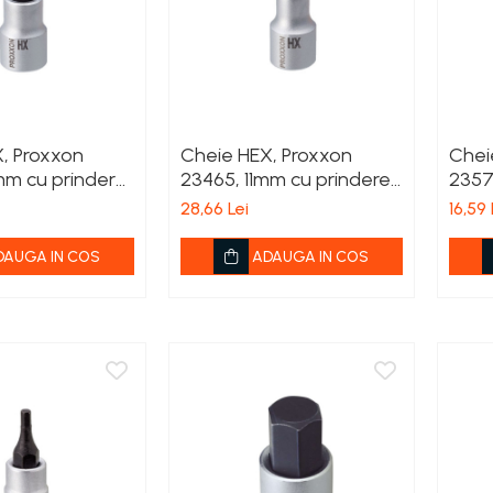
, Proxxon
Cheie HEX, Proxxon
Chei
m cu prindere
23465, 11mm cu prindere
2357
1/2'
3/8'
28,66 Lei
16,59 
DAUGA IN COS
ADAUGA IN COS