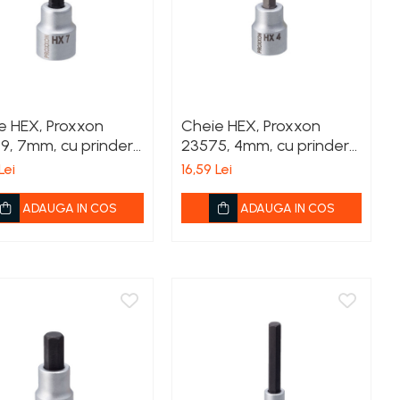
e HEX, Proxxon
Cheie HEX, Proxxon
9, 7mm, cu prindere
23575, 4mm, cu prindere
3/8'
Lei
16,59 Lei
ADAUGA IN COS
ADAUGA IN COS