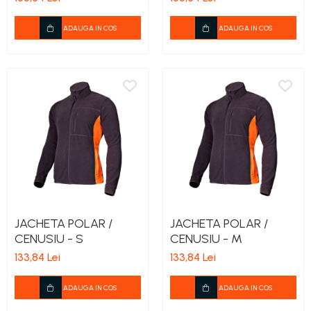
teascuri
Nivele laser si Telemetre
ADAUGA IN COS
ADAUGA IN COS
Nivele si masurare unghi
Nivele, Echere si Compasuri
Rulete
JACHETA POLAR /
JACHETA POLAR /
CENUSIU - S
CENUSIU - M
133,84 Lei
133,84 Lei
ADAUGA IN COS
ADAUGA IN COS