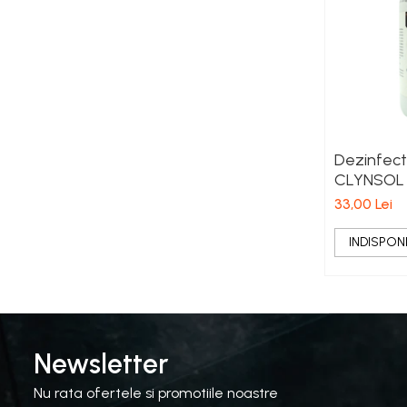
Viță de vie
Cartofi
Legume
Fungicide
Porumb
Floarea soarelui
Cereale păioase
Dezinfect
CLYNSOL
Rapiță
33,00 Lei
Cartofi
Viță de vie
INDISPONI
Livezi
Sfeclă
Soia, Mazăre, Fasole
Legume
Insecticide
Newsletter
Porumb
Nu rata ofertele si promotiile noastre
Floarea soarelui