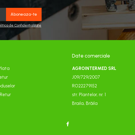
olitica de Confidentialitate
Date comerciale
Plata
AGROINTERMED SRL
etur
J09/729/2007
duselor
RO22279152
 Retur
str. Plantelor, nr. 1
Braila, Brăila