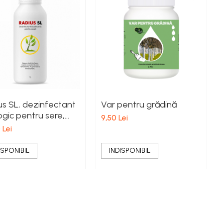
us SL, dezinfectant
Var pentru grădină
gic pentru sere,
9,50 Lei
i și solarii
 Lei
ISPONIBIL
INDISPONIBIL