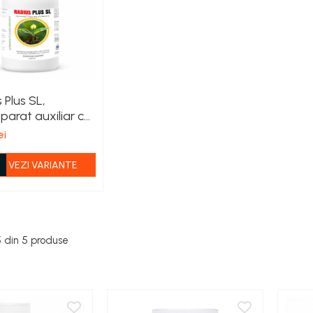
 Plus SL,
parat auxiliar cu
ație agricolă
ei
 sol curat
VEZI VARIANTE
5
din
5
produse