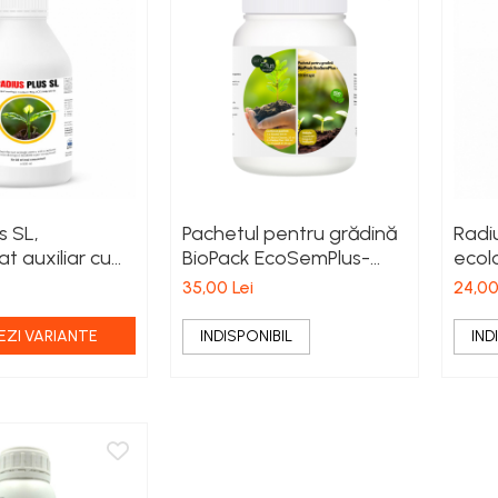
s SL,
Pachetul pentru grădină
Radi
t auxiliar cu
BioPack EcoSemPlus-
ecolo
 agricolă
Sol-Curat
grădin
35,00 Lei
24,00
 curat
EZI VARIANTE
INDISPONIBIL
IND