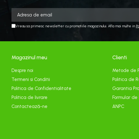
Cereale păioase
Rapiță
Soia, mazare, fasole
Vreau sa primesc newsletter cu promotiile magazinului. Afla mai multe in
P
Sfeclă
Lucernă și plante furajere
Livezi
Viță de vie
Magazinul meu
Clienti
Cartofi
Legume
Despre noi
Metode de 
Adjuvanți
Termeni si Conditii
Politica de R
Acaricide
Politica de Confidentialitate
Garantia Pro
Politica de livrare
Formular de
Dezinfectanți de sol
Contactează-ne
ANPC
Îngrășăminte
Îngrășăminte lichide
Îngrășăminte foliare
hidrosolubile