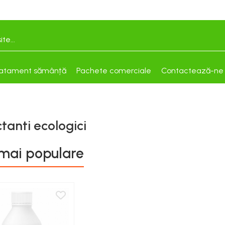
atament sămânță
Pachete comerciale
Contactează-ne
tanti ecologici
mai populare