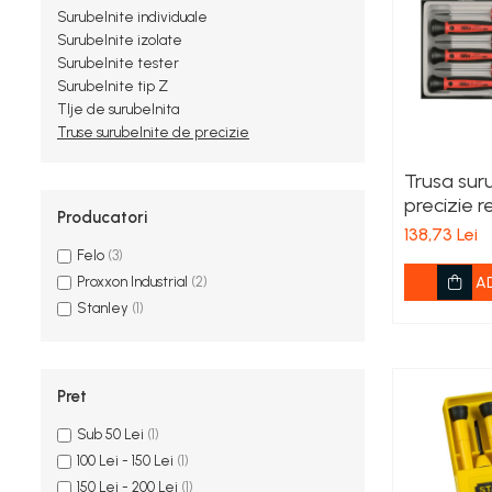
Spanac
Surubelnite individuale
Tomate
Surubelnite izolate
Surubelnite tester
Vinete
Surubelnite tip Z
Salate
TIje de surubelnita
Ardei
Truse surubelnite de precizie
Brocoli și Conopidă
Trusa sur
Castraveți
precizie r
Ceapă
Producatori
Felo, 6 pi
138,73 Lei
Dovleac și dovlecei
Felo
(3)
Pepeni
A
Proxxon Industrial
(2)
Semințe Hobby
Stanley
(1)
Semințe hobby legume
Semințe hobby plante aromatice
Semințe hobby flori
Pret
Semințe semiprofesionale
Sub 50 Lei
(1)
Pepeni
100 Lei - 150 Lei
(1)
Rădăcinoase
150 Lei - 200 Lei
(1)