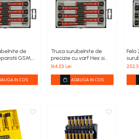
ubelnite de
Trusa surubelnite de
Felo 
eparatii GSM,
precizie cu varf Hex si
surub
ese
Torx, Felo, 6 piese
cu va
164,53 Lei
252,3
DAUGA IN COS
ADAUGA IN COS