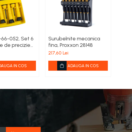
-66-052, Set 6
Surubelnite mecanica
e de precizie
fina, Proxxon 28148
ept si PH
217,60 Lei
DAUGA IN COS
ADAUGA IN COS