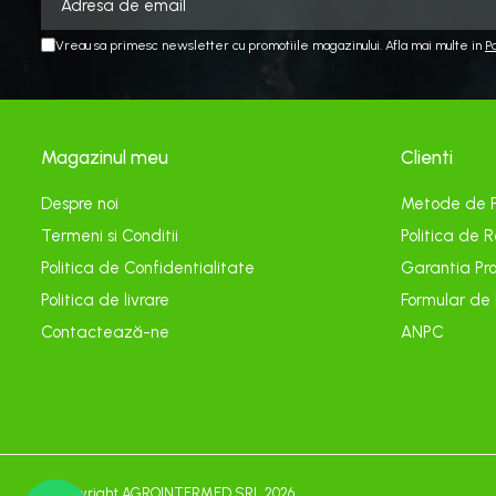
Viță de vie
Cartofi
Vreau sa primesc newsletter cu promotiile magazinului. Afla mai multe in
P
Legume
Fungicide
Porumb
Magazinul meu
Clienti
Floarea soarelui
Cereale păioase
Despre noi
Metode de 
Rapiță
Termeni si Conditii
Politica de R
Cartofi
Politica de Confidentialitate
Garantia Pro
Viță de vie
Politica de livrare
Formular de
Livezi
Contactează-ne
ANPC
Sfeclă
Soia, Mazăre, Fasole
Legume
Insecticide
Porumb
Floarea soarelui
©Copyright AGROINTERMED SRL 2026