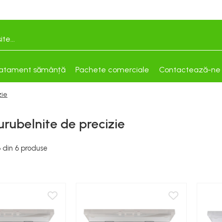
atament sămânță
Pachete comerciale
Contactează-ne
zie
urubelnite de precizie
6
din
6
produse