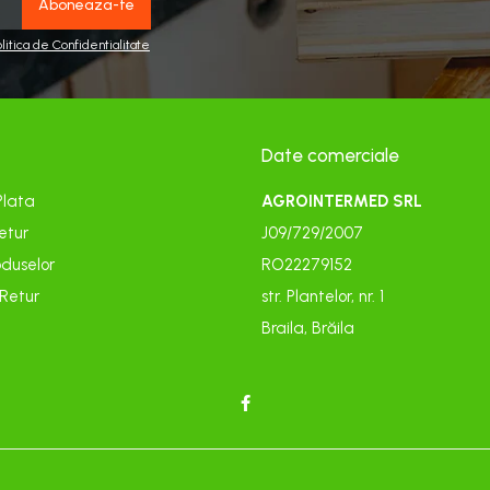
olitica de Confidentialitate
Date comerciale
Plata
AGROINTERMED SRL
etur
J09/729/2007
duselor
RO22279152
 Retur
str. Plantelor, nr. 1
Braila, Brăila