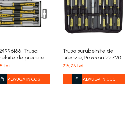
24996166, Trusa
Trusa surubelnite de
elnite de precizie
precizie, Proxxon 22720,
rf tubular, 6 piese
13 piese
5 Lei
216,73 Lei
ADAUGA IN COS
ADAUGA IN COS