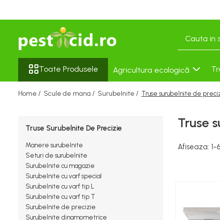
Toate Produsele
Agricultura ecologică
Seminţe și material săditor
Tratamente pentru Flori
Semințe cultură mare
Solutii Anti Îngheț
Toate Produsele
Tr
Agricultura ecologică
Tratament sămânță
Porumb
Dezifectanti ecologici
Home /
Scule de mana /
Surubelnite /
Truse surubelnite de preci
Floarea Soarelui
Fungicide Ecologice
Cereale păioase
Insecticide Ecologice
Truse s
Rapiță
Truse Surubelnite De Precizie
Îngrășăminte Ecologice
Semințe Lucernă
Seminţe soia şi mazăre furajeră
Manere surubelnite
Afiseaza:
1-
Seturi de surubelnite
Sorg
Surubelnite cu magazie
Semințe legume profesionale
Surubelnite cu varf special
Surubelnite cu varf tip L
Varză
Surubelnite cu varf tip T
Rădăcinoase
Surubelnite de precizie
Porumb zaharat
Surubelnite dinamometrice