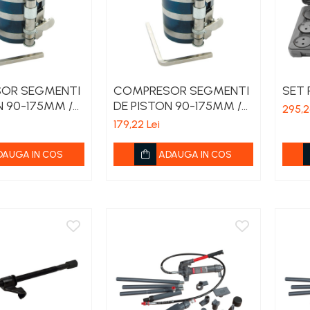
OR SEGMENTI
COMPRESOR SEGMENTI
SET P
N 90-175MM /
DE PISTON 90-175MM /
295,2
150MM
179,22 Lei
DAUGA IN COS
ADAUGA IN COS