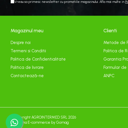
Vreau sa primesc newsletter cu promotiile magazinului. Afla mai multe in
P
Cereale păioase
Rapiță
Soia, mazare, fasole
Sfeclă
Magazinul meu
Clienti
Lucernă și plante furajere
Livezi
Despre noi
Metode de 
Viță de vie
Termeni si Conditii
Politica de R
Cartofi
Politica de Confidentialitate
Garantia Pro
Legume
Politica de livrare
Formular de
Adjuvanți
Contactează-ne
ANPC
Acaricide
Dezinfectanți de sol
Îngrășăminte
Îngrășăminte lichide
Îngrășăminte foliare
©Copyright AGROINTERMED SRL 2026
Platforma E-commerce by Gomag
hidrosolubile