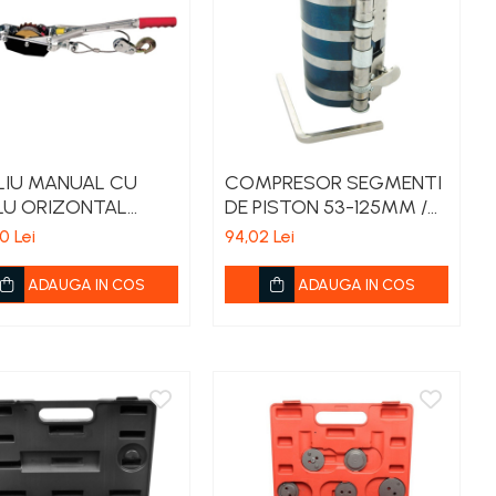
LIU MANUAL CU
COMPRESOR SEGMENTI
LU ORIZONTAL
DE PISTON 53-125MM /
KG / 3M
75MM
0 Lei
94,02 Lei
ADAUGA IN COS
ADAUGA IN COS