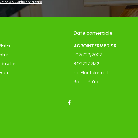
olitica de Confidentialitate
Date comerciale
Plata
AGROINTERMED SRL
etur
J09/729/2007
duselor
RO22279152
 Retur
str. Plantelor, nr. 1
Braila, Brăila