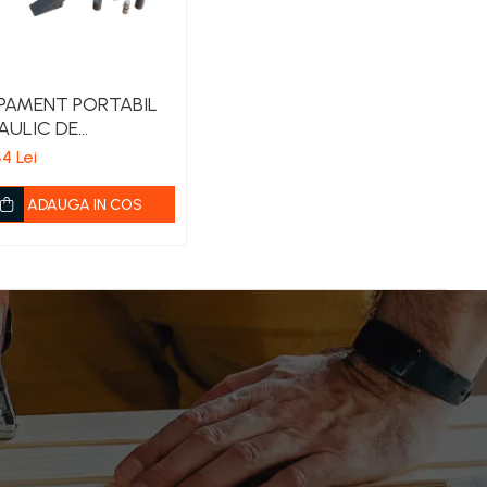
PAMENT PORTABIL
AULIC DE
NSIUNE 10T
44 Lei
ADAUGA IN COS