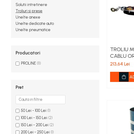
Spanac
Solutii intretinere
Tomate
Troliuri si prese
Unelte anexe
Vinete
Unelte dedicate auto
Salate
Unelte pneumatice
Ardei
Brocoli și Conopidă
TROLIU 
Castraveți
Producatori
CABLU O
Ceapă
1000KG /
213,64 Lei
PROLINE
(11)
Dovleac și dovlecei
Pepeni
A
Semințe Hobby
Pret
Semințe hobby legume
Semințe hobby plante aromatice
Semințe hobby flori
50 Lei - 100 Lei
(1)
Semințe semiprofesionale
100 Lei - 150 Lei
(2)
Pepeni
150 Lei - 200 Lei
(2)
Rădăcinoase
200 Lei - 250 Lei
(1)