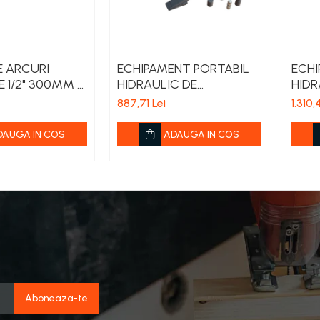
E ARCURI
ECHIPAMENT PORTABIL
ECHI
E 1/2" 300MM -
HIDRAULIC DE
HIDR
EXPANSIUNE 4T
EXPA
887,71 Lei
1.310,
DAUGA IN COS
ADAUGA IN COS