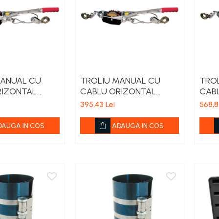
MANUAL CU
TROLIU MANUAL CU
TRO
RIZONTAL
CABLU ORIZONTAL
CAB
 3M
1300KG / 3M
1500
395,43 Lei
568,8
DAUGA IN COS
ADAUGA IN COS