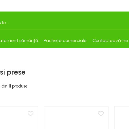
atament sămânță
Pachete comerciale
Contactează-ne
 si prese
1
din
11
produse