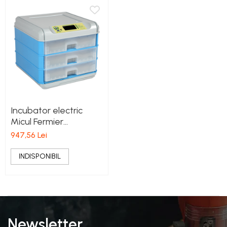
Incubator electric
Micul Fermier
capacitate 192 oua, 3
947,56 Lei
etaje
INDISPONIBIL
Newsletter