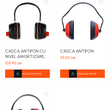
teascuri
Nivele laser si Telemetre
Nivele si masurare unghi
Nivele, Echere si Compasuri
Rulete
CASCA ANTIFON CU
CASCA ANTIFON
NIVEL AMORTIZARE
39,05 Lei
ACUSTIC REGLABIL
105,90 Lei
ADAUGA IN COS
ADAUGA IN COS