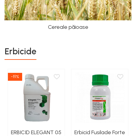
Cereale păioase
Erbicide
-19%
ERBICID ELEGANT 05
Erbicid Fusilade Forte