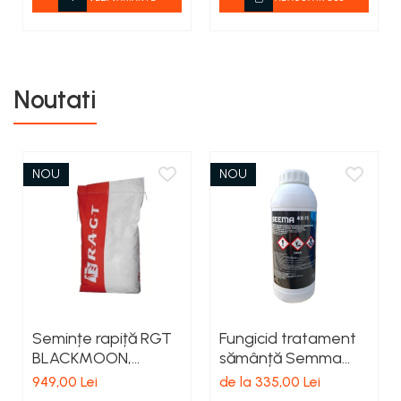
teascuri
Nivele laser si Telemetre
Nivele si masurare unghi
Nivele, Echere si Compasuri
Rulete
Noutati
NOU
NOU
Semințe rapiță RGT
Fungicid tratament
BLACKMOON,
sămânță Semma
tratament Integral
400 FS
949,00 Lei
de la 335,00 Lei
Pro