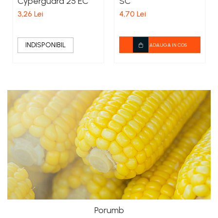
Cyperguard 25 EC
SC
3,26 Lei
4,70 Lei
INDISPONIBIL
ADAUGA IN COS
Porumb