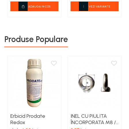
ADAUGA IN COS
VEZI VARIANTE
Produse Populare
Erbicid Prodate
INEL CU PIULITA
Redox
ÎNCORPORATA M8 /
20MM/32.6MM