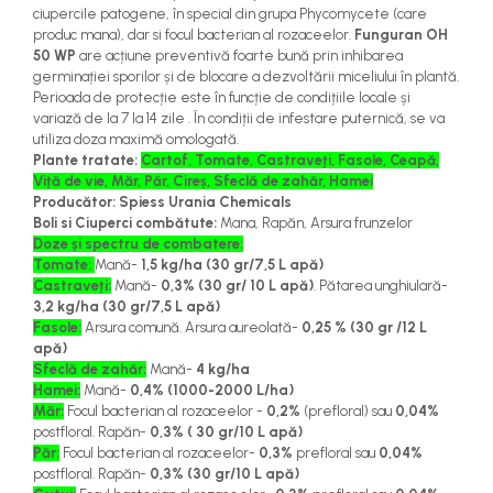
ciupercile patogene, în special din grupa Phycomycete (care
teascuri
Nivele laser si Telemetre
produc mana), dar si focul bacterian al rozaceelor.
Funguran OH
Nivele si masurare unghi
50 WP
are acțiune preventivă foarte bună prin inhibarea
germinației sporilor și de blocare a dezvoltării miceliului în plantă.
Nivele, Echere si Compasuri
Perioada de protecție este în funcție de condițiile locale și
Rulete
variază de la 7 la 14 zile . În condiții de infestare puternică, se va
utiliza doza maximă omologată.
Plante tratate:
Cartof, Tomate, Castraveți, Fasole, Ceapă,
Viță de vie, Măr, Păr, Cireș, Sfeclă de zahăr, Hamei
Producător: Spiess Urania Chemicals
Boli si Ciuperci combătute:
Mana, Rapăn, Arsura frunzelor
Doze și spectru de combatere:
Tomate:
Mană-
1,5 kg/ha (30 gr/7,5 L apă)
Castraveți:
Mană-
0,3% (30 gr/ 10 L apă)
. Pătarea unghiulară-
3,2 kg/ha (30 gr/7,5 L apă)
Fasole:
Arsura comună. Arsura aureolată-
0,25 % (30 gr /12 L
apă)
Sfeclă de zahăr:
Mană-
4 kg/ha
Hamei:
Mană-
0,4% (1000-2000 L/ha)
Măr:
Focul bacterian al rozaceelor -
0,2%
(prefloral) sau
0,04%
postfloral. Rapăn-
0,3% ( 30 gr/10 L apă)
Păr:
Focul bacterian al rozaceelor-
0,3%
prefloral sau
0,04%
postfloral. Rapăn-
0,3% (30 gr/10 L apă)