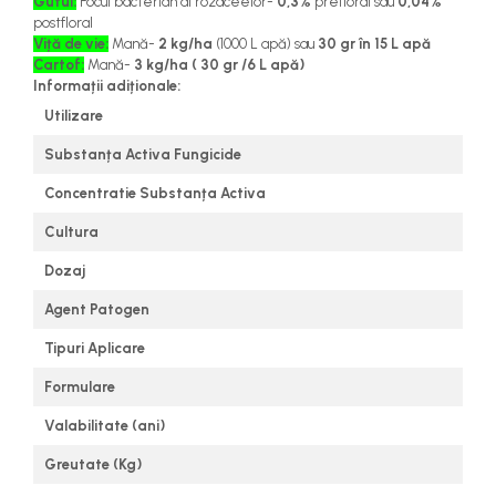
Gutui:
Focul bacterian al rozaceelor-
0,3%
prefloral sau
0,04%
postfloral
Viță de vie:
Mană-
2 kg/ha
(1000 L apă) sau
30 gr în 15 L apă
Cartof:
Mană-
3 kg/ha ( 30 gr /6 L apă)
Informații adiționale:
Utilizare
Substanța Activa Fungicide
Concentratie Substanța Activa
Cultura
Dozaj
Agent Patogen
Tipuri Aplicare
Formulare
Valabilitate (ani)
Greutate (Kg)