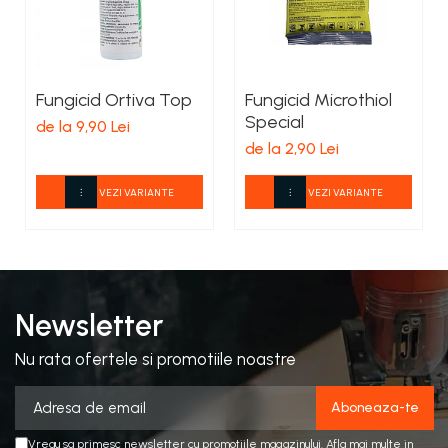
Fungicid Ortiva Top
Fungicid Microthiol
Special
de la 9,90 Lei
de la 2,90 Lei
VEZI VARIANTE
VEZI VARIANTE
Newsletter
Nu rata ofertele si promotiile noastre
Vreau sa primesc newsletter cu promotiile magazinului. Afla mai multe in