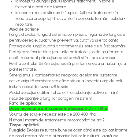
la începutul alungirii paiului (primul tratament) în zonele
teascuri
frecvent atacate de făinare.
Nivele laser si Telemetre
la apariţia frunzei stindard - înspicat (ultimul tratament) în
Nivele si masurare unghi
zonele cu precipitaţii frecvente în perioada formării bobului -
Nivele, Echere si Compasuri
recoltare.
Mod de acțiune
Rulete
Fungicid Evolus, fungicid sistemic complex, din gama de fungicide
pentru cereale, cu acţiune preventivă, curativă și eradicantă.
Protecţia de lungă durată a tratamentului este de 6-8 săptămâni.
Protejează foarte bine ţesuturile netratate și cele nou formate
după tratament prin acţiunea sistemică și în stare de vapori.
Pentru controlul făinării acţionează prin formarea unui halou în jurul
plantei tratate.
Sinergismul și compensarea reciprocă a celor trei substanţe
active asigură combaterea eficientă a unui spectru larg de boli,
inclusiv atacul de fuzarioză la spic.
Modul de acţiune diferit al celor trei substanţe active elimină
riscul de apariţie a fungiilor patogeni rezistenţi.
Rata de aplicare:
Doza recomandată la cereale păioase: 0,75 - 1 l/ha.
Volumul de soluție necesar este de 200-400 l/ha.
Numărul maxim de tratamente recomandat pe an: 2.
Timpul aplicării
Fungicid Evolus
rezultate bune se obțin când este aplicat înainte
de producerea infecţiei și apariţia bolilor în cultură. La grâu se