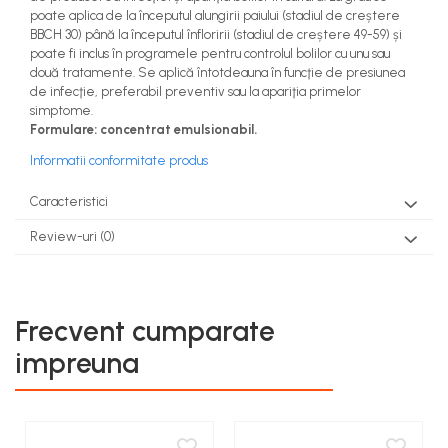
poate aplica de la începutul alungirii paiului (stadiul de creștere
BBCH 30) până la începutul înfloririi (stadiul de creștere 49-59) și
poate fi inclus în programele pentru controlul bolilor cu unu sau
două tratamente. Se aplică întotdeauna în funcţie de presiunea
de infecţie, preferabil preventiv sau la apariţia primelor
simptome.
Formulare: concentrat emulsionabil.
Informatii conformitate produs
Caracteristici
Review-uri
(0)
Frecvent cumparate
impreuna