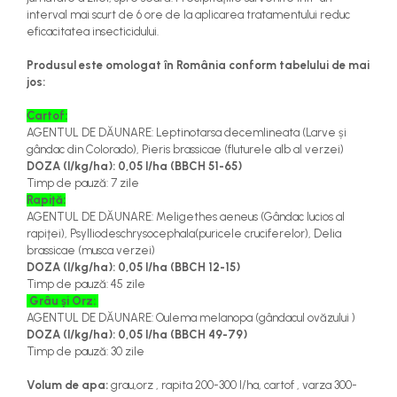
interval mai scurt de 6 ore de la aplicarea tratamentului reduc
eficacitatea insecticidului.
Produsul este omologat în România conform tabelului de mai
jos:
Cartof:
AGENTUL DE DĂUNARE: Leptinotarsa decemlineata (Larve și
gândac din Colorado), Pieris brassicae (fluturele alb al verzei)
DOZA (l/kg/ha): 0,05 l/ha (BBCH 51-65)
Timp de pauză: 7 zile
Rapiţă:
AGENTUL DE DĂUNARE: Meligethes aeneus (Gândac lucios al
rapiţei), Psylliodeschrysocephala(puricele cruciferelor), Delia
brassicae (musca verzei)
DOZA (l/kg/ha): 0,05 l/ha
(BBCH 12-15)
Timp de pauză: 45 zile
Grâu și Orz:
AGENTUL DE DĂUNARE: Oulema melanopa (gândacul ovăzului )
DOZA (l/kg/ha): 0,05 l/ha
(BBCH 49-79)
Timp de pauză: 30 zile
Volum de apa:
grau,orz , rapita 200-300 l/ha, cartof , varza 300-