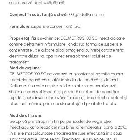
cartof, varză pentru căpățână.
teascuri
Nivele laser si Telemetre
Conţinut în substanţă activă:
100 g/l deltametrin
Nivele si masurare unghi
Nivele, Echere si Compasuri
Formulare:
suspensie concentrată (SC)
Rulete
Proprietăţi fizico-chimice:
DELMETROS 100 SC insecticid care
conţine deltametrin formulare lichida sub formă de suspensie
concentrate , de culoare albă, omogenă, cu miros caracteristic,
destinate diluarii cu apa in vederea obtinerii solutiei de
tratament.
Mod de acţiune:
DELMETROS 100 SC acționează prin contact și ingestie asupra
insectelor dăunătoare, atât în stadiul de larvă cât și de adult.
Deltametrina este un piretroid de sinteză ce paralizează
sistemul nervos al insectei și prezintă un efect de doborâre
rapidă (șoc) a insectelor, având în același timp efect repelent și
efect antihrănire, prin aceasta protejând plantele tratate.
Mod de utilizare:
Se aplică prin stropiri în timpul perioadei de vegetaţie.
Insecticidul acţionează cel mai bine la temperaturi până la 20°C.
În zilele mai călduroase stropirea trebuie efectuată în a doua
jumătate a zilei, spre seară. Precipitaţiile survenite într-un