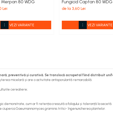
d Merpan 80 WDG
Fungicid Captan 80 WDG
0 Lei
de la 3,60 Lei
VEZI VARIANTE
VEZI VARIANTE
ară, preventivă și curativă. Se translocă acropetal fiind distribuit un
reșterea micelară și are o activitate antisporulantă remarcabilă.
culturile cerealiere;
c demonstrate, cum ar fi retenția crescută a foliajului și toleranță la secetă.
 de ciuperca Gaeumannomyces graminis tritici- îngenuncherea plantelor.