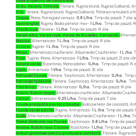
Doze și spectru de combatere:
Cereale păioase
Grâu, Secară, Triticale:
Făinare, Rugina brună, Rugina Galbenă, Ar
Orz:
Făinare, Rugina brună, Rugina Galbenă, Pătarea reticulară a f
Rapiță
Ceapă:
Mana, Putregaiul cenușiu-
0,8 L/ha.
Timp de pauză: 7 zile sp
Soia, mazare, fasole
Sparanghel:
Rugina, Boala petelor mov-
1 L/ha.
Timp de pauză: 14
Sfeclă
Sfeclă roșie:
Făinare-
1 L/ha.
Timp de pauză: 14 zile
Varză albă, Varză roșie, Varză de Bruxelles, Conopidă:
Alternar
Lucernă și plante furajere
Morcov:
Alternarioza-
1 L /ha.
Timp de pauză: 14 zile
Livezi
Usturoi:
Rugina-
1 L /ha.
Timp de pauză: 14 zile
Viță de vie
Hrean:
Alternarioza cruciferelor, Albumeala Cruciferelor-
1 L /ha.
T
Praz:
Tugina, Mana, Alternarioza-
1 L/ha.
Timp de pauză: 21 zile câmp
Cartofi
Salată verde:
Rizoctonia, Mana salatei-
1L/ha.
Timp de pauză: 14 zi
Legume
Lupin:
Antracnoza-
1 l/ha.
Timp de pauză: 35 zile
Pătrunjel frunze:
Făinare, Septorioza, Alternarioza-
1L/ha.
Timp de
Adjuvanți
Pătrunjel rădăcină:
Făinare, Septorioza, Alternarioza-
1L/ha.
Timp 
Acaricide
Păstârnac:
Făinare, Alternarioza-
1L/ha.
Timp de pauză: 14 zile
Ridichi, Ridichi negre:
Alternarioza cruciferelor, Albumeala Crucife
Dezinfectanți de sol
Cartof:
Anltrenarioza-
0,25 L/ha.
Timp de pauză: 7 zile
Fasole proapătă pastai și boabe:
Boala petelor de ciocolată, A
Îngrășăminte
Fasole verde păstăi:
Rugina, Antracnoza-
1 L /ha.
Timp de pauză: 1
Îngrășăminte lichide
Gulie:
Alternarioza cruciferelor, Albumeala Cruciferelor-
1 L /ha.
Ti
Țelină rădăcină sau frunze:
Septorioza-
0,8 L/ha.
Timp de pauză: 
Îngrășăminte foliare
Andive, Ridichi roșii, Cicoare:
Rizoctonia-
1 L/ha.
Timp de pauză: 14 
hidrosolubile
Ierburi graminee pentru producere sămânță:
Făinare, Rugina br