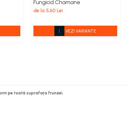
Fungicid Chamane
Fung
de la 5,60 Lei
de l
VEZI VARIANTE
iform pe toată suprafața frunzei.