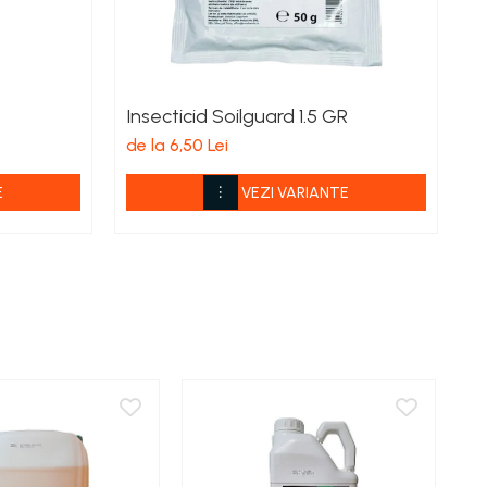
Insecticid Soilguard 1.5 GR
F
de la 6,50 Lei
de
E
VEZI VARIANTE