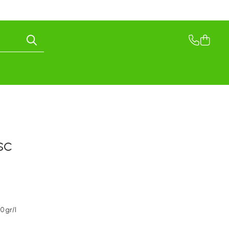
 SC
0 gr/l