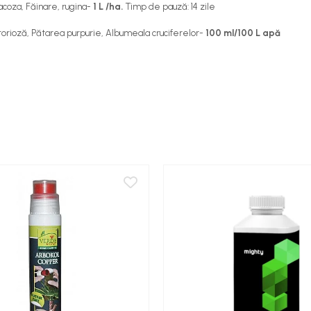
acoza, Făinare, rugina-
1 L /ha.
Timp de pauză: 14 zile
orioză, Pătarea purpurie, Albumeala cruciferelor-
100 ml/100 L apă