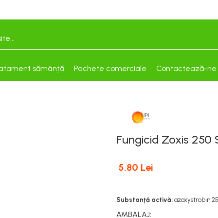
atament sămânță
Pachete comerciale
Contactează-ne
Fungicid Zoxis 250
5,80 Lei
Substanță activă:
azoxystrobin 25
AMBALAJ
: