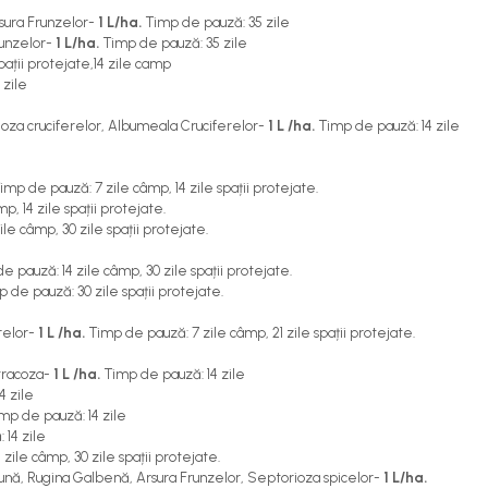
sura Frunzelor-
1 L/ha.
Timp de pauză: 35 zile
runzelor-
1 L/ha.
Timp de pauză: 35 zile
ații protejate,14 zile camp
 zile
ioza cruciferelor, Albumeala Cruciferelor-
1 L /ha.
Timp de pauză: 14 zile
imp de pauză: 7 zile câmp, 14 zile spații protejate.
, 14 zile spații protejate.
le câmp, 30 zile spații protejate.
 pauză: 14 zile câmp, 30 zile spații protejate.
de pauză: 30 zile spații protejate.
relor-
1 L /ha.
Timp de pauză: 7 zile câmp, 21 zile spații protejate.
ntracoza-
1 L /ha.
Timp de pauză: 14 zile
4 zile
mp de pauză: 14 zile
14 zile
zile câmp, 30 zile spații protejate.
ună, Rugina Galbenă, Arsura Frunzelor, Septorioza spicelor-
1 L/ha.