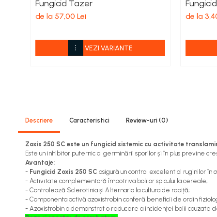
Fungicid Tazer
Fungici
Viță de vie
de la 57,00 Lei
de la 3,4
Cartofi
Legume
Fungicide
VEZI VARIANTE
Porumb
Floarea soarelui
Cereale păioase
Rapiță
Cartofi
Viță de vie
Descriere
Caracteristici
Review-uri
(0)
Livezi
Zoxis 250 SC este un fungicid sistemic cu activitate translamin
Sfeclă
Este un inhibitor puternic al germinării sporilor și în plus previne c
Soia, Mazăre, Fasole
Avantaje:
Legume
-
Fungicid Zoxis 250 SC
asigură un control excelent al ruginilor în 
- Activitate complementară împotriva bolilor spicului la cereale;
Insecticide
- Controlează Sclerotinia și Alternaria la cultura de rapiță;
Porumb
- Componenta activă azoxistrobin conferă beneficii de ordin fiziologi
- Azoxistrobin a demonstrat o reducere a incidenței bolii cauzate
Floarea soarelui