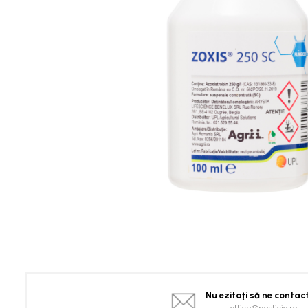
Spanac
Tomate
Vinete
Salate
Ardei
Brocoli și Conopidă
Castraveți
Ceapă
Dovleac și dovlecei
Pepeni
Semințe Hobby
Semințe hobby legume
Semințe hobby plante aromatice
Semințe hobby flori
Semințe semiprofesionale
Pepeni
Nu ezitaţi să ne contac
Rădăcinoase