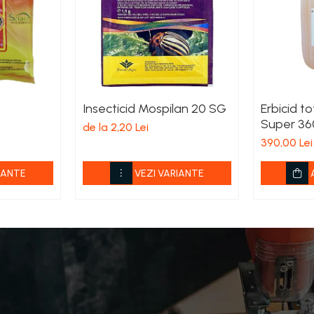
Insecticid Mospilan 20 SG
Erbicid t
Super 36
de la 2,20 Lei
390,00 Lei
IANTE
VEZI VARIANTE