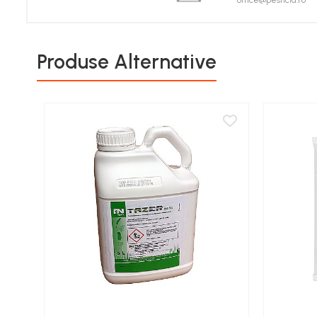
office@pesticid.ro
Porumb zaharat
Spanac
Fasole și mazăre
Produse Alternative
Semințe gazon
Plante furajere
Seminţe plante furajere
Pesticide
Erbicide
Porumb
Floarea Soarelui
Cereale păioase
Rapiță
Soia, Mazăre, Fasole
Sfeclă
Lucernă și plante furajere
Livezi