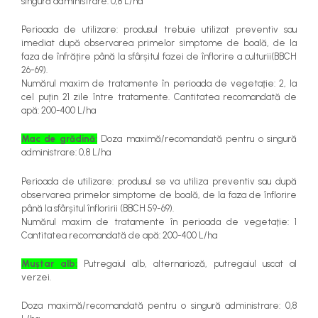
singură administrare: 0,8 L/ha
Perioada de utilizare: produsul trebuie utilizat preventiv sau
imediat după observarea primelor simptome de boală, de la
faza de înfrăţire până la sfârșitul fazei de înflorire a culturii(BBCH
26-69).
Numărul maxim de tratamente în perioada de vegetaţie: 2, la
cel puțin 21 zile între tratamente. Cantitatea recomandată de
apă: 200-400 L/ha
Mac de grădină:
Doza maximă/recomandată pentru o singură
administrare: 0,8 L/ha
Perioada de utilizare: produsul se va utiliza preventiv sau după
observarea primelor simptome de boală, de la faza de înflorire
până la sfârșitul înfloririi (BBCH 59-69).
Numărul maxim de tratamente în perioada de vegetaţie: 1
Cantitatea recomandată de apă: 200-400 L/ha
Muștar alb:
Putregaiul alb, alternarioză, putregaiul uscat al
verzei.
Doza maximă/recomandată pentru o singură administrare: 0,8