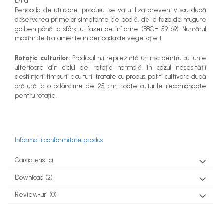
L/ha
Perioada de utilizare: produsul se va utiliza preventiv sau după
observarea primelor simptome de boală, de la faza de mugure
galben până la sfârșitul fazei de înflorire (BBCH 59-69).
Numărul
maxim de tratamente în perioada de vegetaţie: 1
Rotația culturilor:
Produsul nu reprezintă un risc pentru culturile
ulterioare din ciclul de rotaţie normală. În cazul necesității
desfiinţarii timpurii a culturii tratate cu produs, pot fi cultivate după
arătură la o adâncime de 25 cm, toate culturile recomandate
pentru rotație.
Informatii conformitate produs
Caracteristici
Download (2)
Review-uri
(0)