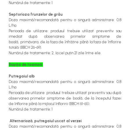
Numărul de tratamente: 1
Septorioza frunzelor de grâu
Doza maximă/recomandată pentru o singură administrare: 0,8
L/ha
Perioada de utilizare: produsul trebuie utilizat preventiv sau
imediat după observarea primelor simptome de
boală,
primăvara
, de la faza de înfrățire până la faza de înflorire
totală (BBCH 26-69).
Numărul de tratamente: 2, la cel puțin 21 zile între ele.
Rapița de toamnă:
Putregaiul alb
Doza maximă/recomandată pentru o singură administrare: 0,8
L/ha
Perioada de utilizare: produsul trebuie utilizat preventiv sau după
observarea primelor simptome de boală, de la începutul fazei
de înflorire până la mijlocul înfloririi (BBCH 61-65).
Numărul de tratamente: 1
Alternarioză, putregaiul uscat al verzei
Doza maximă/recomandată pentru o singură administrare: 0,8