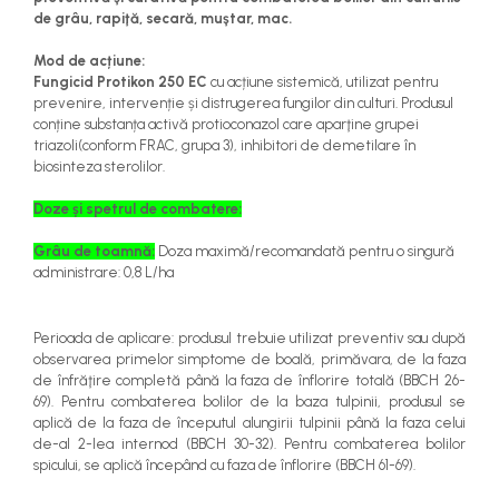
teascuri
de grâu, rapiţă, secară, muştar, mac.
Nivele laser si Telemetre
Nivele si masurare unghi
Mod de acțiune:
Fungicid Protikon 250 EC
cu acțiune sistemică, utilizat pentru
Nivele, Echere si Compasuri
prevenire, intervenție și distrugerea fungilor din culturi.
Produsul
Rulete
conține substanța activă protioconazol care aparţine grupei
triazoli(conform FRAC,
grupa 3), inhibitori de demetilare în
biosinteza sterolilor.
Doze și spetrul de combatere:
Grâu de toamnă:
Doza maximă/recomandată pentru o singură
administrare: 0,8 L/ha
Perioada de aplicare: produsul trebuie utilizat preventiv sau după
observarea primelor simptome de boală,
primăvara,
de la faza
de înfrăţire completă până la faza de înflorire totală (BBCH 26-
69). Pentru combaterea bolilor de la baza tulpinii, produsul se
aplică de la faza de începutul alungirii tulpinii până la faza celui
de-al 2-lea internod (BBCH 30-32). Pentru combaterea bolilor
spicului, se aplică începând cu faza de înflorire (BBCH 61-69).