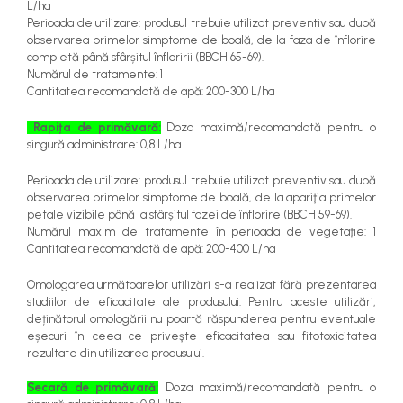
L/ha
Perioada de utilizare: produsul trebuie utilizat preventiv sau după
observarea primelor simptome de boală, de la faza de înflorire
completă până sfârșitul înfloririi (BBCH 65-69).
Numărul de tratamente: 1
Cantitatea recomandată de apă: 200-300 L/ha
Rapița de primăvară:
Doza maximă/recomandată pentru o
singură administrare: 0,8 L/ha
Perioada de utilizare: produsul trebuie utilizat preventiv sau după
observarea primelor simptome de boală, de la apariţia primelor
petale vizibile până la sfârșitul fazei de înflorire (BBCH 59-69).
Numărul maxim de tratamente în perioada de vegetaţie: 1
Cantitatea recomandată de apă: 200-400 L/ha
Omologarea următoarelor utilizări s-a realizat fără prezentarea
studiilor de eficacitate ale produsului. Pentru aceste utilizări,
deținătorul omologării nu poartă răspunderea pentru eventuale
eșecuri în ceea ce priveşte eficacitatea sau fitotoxicitatea
rezultate din utilizarea produsului.
Secară de primăvară:
Doza maximă/recomandată pentru o