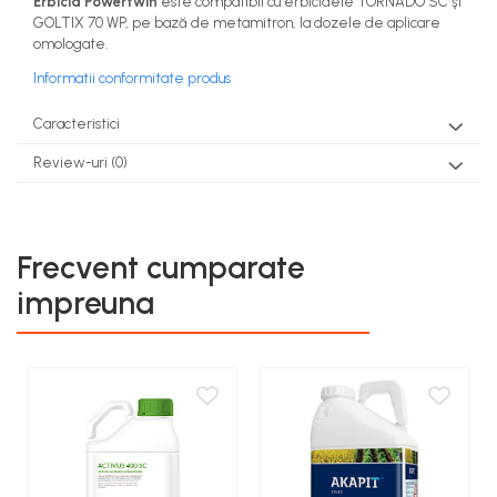
Erbicid Powertwin
este compatibil cu erbicidele TORNADO SC şi
GOLTIX 70 WP, pe bază de metamitron, la dozele de aplicare
omologate.
Informatii conformitate produs
Caracteristici
Review-uri
(0)
Frecvent cumparate
impreuna