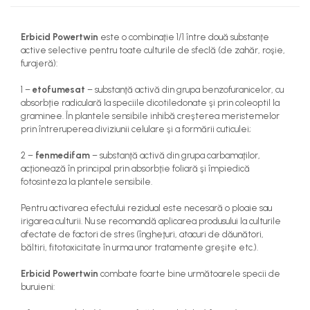
teascuri
Nivele laser si Telemetre
Nivele si masurare unghi
Erbicid Powertwin
este o combinaţie 1/1 între două substanţe
active selective pentru toate culturile de sfeclă (de zahăr, roşie,
Nivele, Echere si Compasuri
furajeră):
Rulete
1 –
etofumesat
– substanţă activă din grupa benzofuranicelor, cu
absorbţie radiculară la speciile dicotiledonate şi prin coleoptil la
graminee. În plantele sensibile inhibă creşterea meristemelor
prin întreruperea diviziunii celulare şi a formării cuticulei;
2 –
fenmedifam
– substanţă activă din grupa carbamaţilor,
acţionează în principal prin absorbţie foliară şi împiedică
fotosinteza la plantele sensibile.
Pentru activarea efectului rezidual este necesară o ploaie sau
irigarea culturii. Nu se recomandă aplicarea produsului la culturile
afectate de factori de stres (îngheţuri, atacuri de dăunători,
băltiri, fitotoxicitate în urma unor tratamente greşite etc.).
Erbicid Powertwin
combate foarte bine următoarele specii de
buruieni: