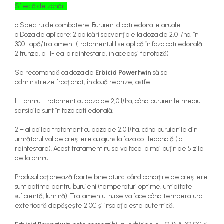
Sfleclă de zahări:
o
Spectru de combatere: Buruieni dicotiledonate anuale
o
Doza de aplicare: 2 aplicări secvenţiale la doza de 2,0 l/ha, în
300 l apă/tratament (tratamentul I se aplică în faza cotiledonală –
2 frunze, al II-lea la reinfestare, în aceeaşi fenofază)
Se recomandă ca doza de
Erbicid Powertwin
să se
administreze fracţionat, în două reprize, astfel:
1 – primul tratament cu doza de 2,0 l/ha, când buruienile mediu
sensibile sunt în faza cotiledonală;
2 – al doilea tratament cu doza de 2,0 l/ha, când buruienile din
următorul val de creştere au ajuns la faza cotiledonală (la
reinfestare). Acest tratament nu se va face la mai puţin de 5 zile
de la primul.
Produsul acţionează foarte bine atunci când condiţiile de creştere
sunt optime pentru buruieni (temperaturi optime, umiditate
suficientă, lumină). Tratamentul nu se va face când temperatura
exterioară depăşeşte 210C şi insolaţia este puternică.