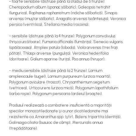
- foarte sensibile (distruse până la stadiul de 6 frunze):
Chenopodium album (spanac sălbatic), Galeopsis tetrahit
(lungurica), Raphanus raphanistrum (ridiche sălbatică), Sinapis
arvensis (muştar sălbatic), Anagallis arvensis (scânteiuţa), Veronica
persica (ventrilica), Stellaria media (rocoina);
- sensibile (distruse până la 4 frunze): Polygonum convolvulus
(hrişca urcătoare), Fumaria officinalis (fumăriţa), Senecio vulgaris
(spălăcioasa), Atriplex patula (loboda), Viola arvensis (trei fraţi
pătaţi), Thlaspi arvense (punguliţa), Veronica hederifolia
(doritoare), Galium aparine (turiţa), Poa annua (hiruşor);
- mediu sensibile (distruse până la 2 frunze): Lamium
amplexicaule (sugel), Lamium purpureum (urzica moartă),
Polygonum aviculare (troscot), Chrysanthemum segetum
(vetricea), Urtica urens (urzica mică), Polygonum lapathifolium
(iarba roşie), Polygonum persicaria (ardeiul broaştei).
Produsul realizează o combatere insuficientă a majorităţii
speciilor monocotiledonate şi a unor dicotiledonate mai
rezistente ca: Amaranthus spp. (ştir), Bidens tripartita (dentiţă),
Galinsoga ciliata (busuioc de câmp), Mercurialis annua
(trepădătoare).