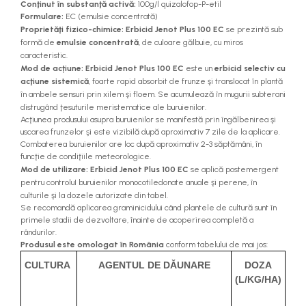
Conţinut în substanţă activă:
100g/l quizalofop-P-etil
teascuri
Nivele laser si Telemetre
Formulare:
EC (emulsie concentrată)
Proprietăţi fizico-chimice:
Erbicid Jenot Plus 100 EC
se prezintă sub
Nivele si masurare unghi
formă de
emulsie concentrată
, de culoare gălbuie, cu miros
Nivele, Echere si Compasuri
caracteristic.
Mod de acțiune:
Erbicid Jenot Plus 100 EC
este un
erbicid selectiv cu
Rulete
acţiune sistemică
, foarte rapid absorbit de frunze şi translocat în plantă
în ambele sensuri prin xilem şi floem. Se acumulează în mugurii subterani
distrugând ţesuturile meristematice ale buruienilor.
Acţiunea produsului asupra buruienilor se manifestă prin îngălbenirea şi
uscarea frunzelor şi este vizibilă după aproximativ 7 zile de la aplicare.
Combaterea buruienilor are loc după aproximativ 2-3 săptămâni, în
funcţie de condiţiile meteorologice.
Mod de utilizare:
Erbicid Jenot Plus 100 EC
se aplică postemergent
pentru controluI buruienilor monocotiledonate anuale şi perene, în
culturile şi la dozele autorizate din tabel.
Se recomandă aplicarea graminicidului când plantele de cultură sunt în
primele stadii de dezvoltare, înainte de acoperirea completă a
rândurilor.
Produsul este omologat în România
conform tabelului de mai jos:
CULTURA
AGENTUL DE DĂUNARE
DOZA
(L/KG/HA)