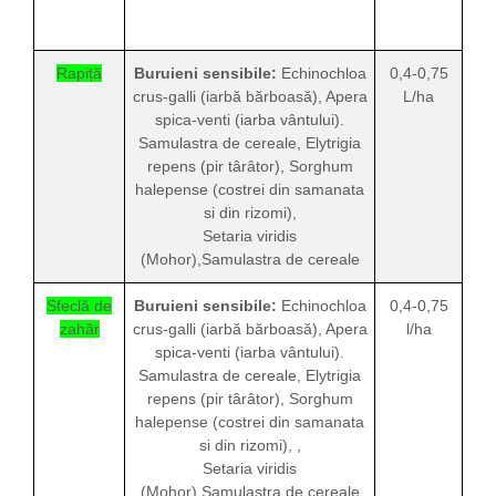
Rapiță
Buruieni sensibile:
Echinochloa
0,4-0,75
crus-galli (iarbă bărboasă), Apera
L/ha
spica-venti (iarba vântului).
Samulastra de cereale, Elytrigia
repens (pir târâtor), Sorghum
halepense (costrei din samanata
si din rizomi),
Setaria viridis
(Mohor),
Samulastra de cereale
Sfeclă de
Buruieni sensibile:
Echinochloa
0,4-0,75
zahăr
crus-galli (iarbă bărboasă), Apera
l/ha
spica-venti (iarba vântului).
Samulastra de cereale, Elytrigia
repens (pir târâtor), Sorghum
halepense (costrei din samanata
si din rizomi), ,
Setaria viridis
(Mohor),
Samulastra de cereale