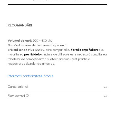
RECOMANDĂRI
Volumul de apă:
200 – 400 l/ha
Numărul maxim de tratamente pe an:
1
Erbicid Jenot Plus 100 EC
este compatibil cu
fertilizanţii foliari
şi cu
majoritatea
pesticidelor
. Înainte de utilizare este necesară consultarea
tabelelor de compatibilitate şi efectuarea unui test practic cu
respectarea dozelor de amestec.
Informatii conformitate produs
Caracteristici
Review-uri
(0)