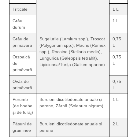
Triticale
1 L
Grâu
1 L
durum
Grâu de
Sugelurile (Lamium spp.), Troscot
0,75
primăvară
(Polygonum spp.), Măcriș (Rumex
L
spp.), Rocoina (Stellaria media),
Orzoaică
0,75
Lungurica (Galeopsis tetrahit),
de
L
Lipicioasa/Turița (Galium aparine)
primăvară
Ovăz de
0,75
primăvară
L
Porumb
Buruieni dicotiledonate anuale și
1 L
(de boabe
perene, Zârnă (Solanum nigrum)
și de furaj)
Pășuni de
Buruieni dicotiledonate anuale și
2 L
graminee
perene