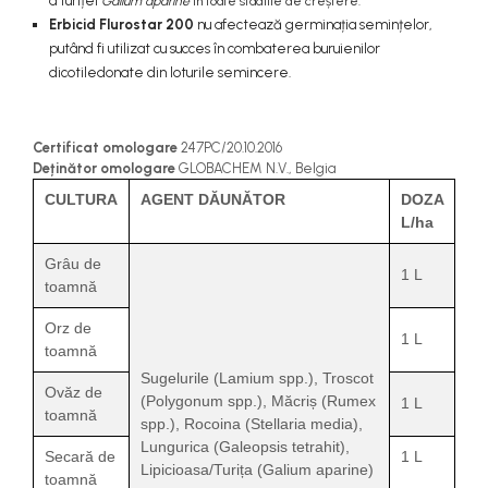
a turiței
Galium aparine
în toate stadiile de creștere.
teascuri
Erbicid Flurostar 200
nu afectează germinația semințelor,
Nivele laser si Telemetre
putând fi utilizat cu succes în combaterea buruienilor
Nivele si masurare unghi
dicotiledonate din loturile semincere.
Nivele, Echere si Compasuri
Rulete
Certificat omologare
247PC/20.10.2016
Deținător omologare
GLOBACHEM N.V., Belgia
CULTURA
AGENT DĂUNĂTOR
DOZA
L/ha
Grâu de
1 L
toamnă
Orz de
1 L
toamnă
Sugelurile (Lamium spp.), Troscot
Ovăz de
(Polygonum spp.), Măcriș (Rumex
1 L
toamnă
spp.), Rocoina (Stellaria media),
Lungurica (Galeopsis tetrahit),
Secară de
1 L
Lipicioasa/Turița (Galium aparine)
toamnă