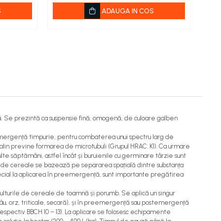
S
ADAUGA IN COS
ă. Se prezintă ca suspensie fină, omogenă, de culoare galben
temergență timpurie, pentru combaterea unui spectru larg de
metalin previne formarea de microtubuli (Grupul HRAC: K1). Ca urmare
te săptămâni, astfel încât și buruienile cu germinare târzie sunt
față de cereale se bazează pe separarea spațială dintre substanța
 special la aplicarea în preemergență, sunt importante pregătirea
lturile de cereale de toamnă și porumb. Se aplică un singur
u, orz, triticale, secară), și în preemergență sau postemergență
respectiv BBCH 10 – 13). La aplicare se folosesc echipamente