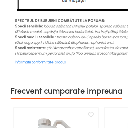
Aspiratoare si aparate de spalat
Plite si arzatoare
Masini de tocat si de carnati
SPECTRUL DE BURUIENI COMBĂTUTE LA PORUMB:
Specii sensibile:
lobodă sălbatică (Atriplex patula), spanac sălbatic 
Ventilatoare
(Stellaria media), șopârlița (Veronica hederifolia), trei frați pătați (Vi
Sanitare
Specii mediu sensibile :
traista ciobanului (Capsella bursa-pastoris
(Galinsoga spp.), ridiche sălbatică (Raphanus raphanistrum).
Robineti
Specii rezistente:
știr (Amaranthus retroflexus), samulastră de rapiț
Baterii
(Tripleurospermum perforate), firuța (Poa annua), troscot (Polygonum a
Organizare
Informatii conformitate produs
Incalzire, Climatizare Instalatii
Accesorii Gaz
Aeroterme si Convectori
Frecvent cumparate impreuna
Incalzire pe Lemne
Racorduri si Furtunuri Gaz
Electrice
Cablu si prelungitoare
Echipamente iluminare