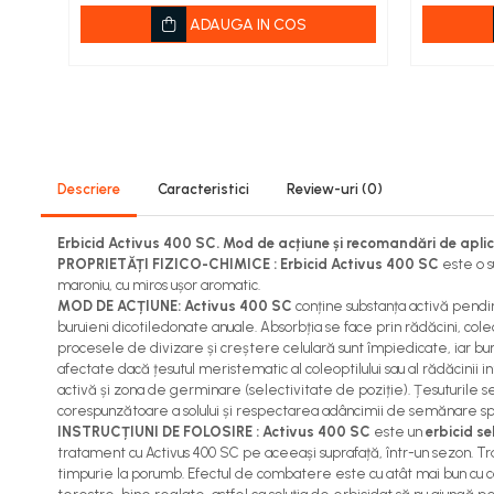
Viță de vie
ADAUGA IN COS
Cartofi
Legume
Fungicide
Porumb
Floarea soarelui
Cereale păioase
Descriere
Caracteristici
Review-uri
(0)
Rapiță
Erbicid Activus 400 SC. Mod de acțiune și recomandări de apli
Cartofi
PROPRIETĂȚI FIZICO-CHIMICE :
Erbicid
Activus 400 SC
este o s
Viță de vie
maroniu, cu miros ușor aromatic.
Livezi
MOD DE ACȚIUNE: Activus 400 SC
conține substanța activă pendi
buruieni dicotiledonate anuale. Absorbția se face prin rădăcini, cole
Sfeclă
procesele de divizare și creștere celulară sunt împiedicate, iar bur
Soia, Mazăre, Fasole
afectate dacă țesutul meristematic al coleoptilului sau al rădăcinii
Legume
activă și zona de germinare (selectivitate de poziție). Țesuturile se
corespunzătoare a solului și respectarea adâncimii de semănare spe
Insecticide
INSTRUCȚIUNI DE FOLOSIRE : Activus 400 SC
este un
erbicid se
tratament cu Activus 400 SC pe aceeași suprafață, într-un sezon. T
Porumb
timpurie la porumb. Efectul de combatere este cu atât mai bun cu cât
Floarea soarelui