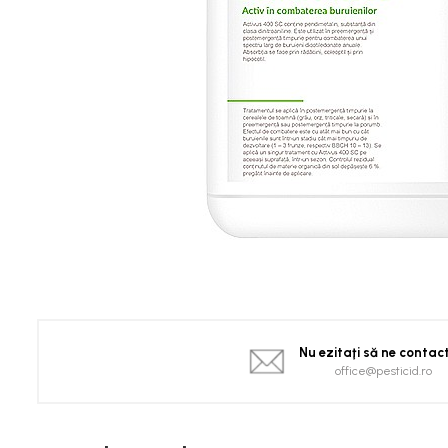
Spanac
Tomate
Vinete
Salate
Ardei
Brocoli și Conopidă
Castraveți
Ceapă
Dovleac și dovlecei
Pepeni
Semințe Hobby
Semințe hobby legume
Semințe hobby plante aromatice
Nu ezitaţi să ne contac
Semințe hobby flori
office@pesticid.ro
Semințe semiprofesionale
Pepeni
Rădăcinoase