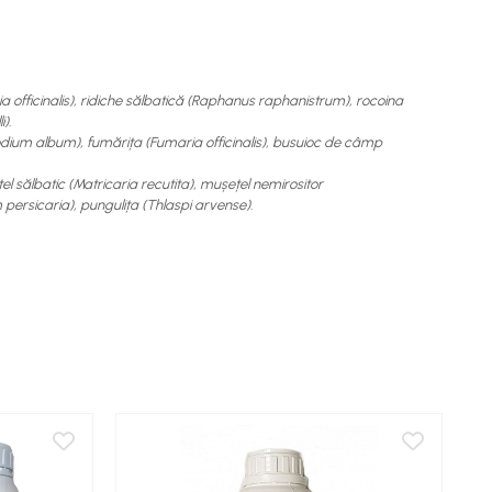
 officinalis), ridiche sălbatică (Raphanus raphanistrum), rocoina
i).
odium album), fumărița (Fumaria officinalis), busuioc de câmp
l sălbatic (Matricaria recutita), mușețel nemirositor
persicaria), pungulița (Thlaspi arvense).