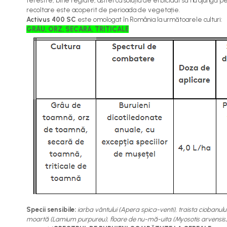
terestre, bine reglate, astfel ca soluția de erbicidat să nu ajungă 
Cereale păioase
recoltare este acoperit de perioada de vegetație.
Activus 400 SC
este omologat în România la următoarele culturi:
Rapiță
GRÂU, ORZ, SECARĂ, TRITICALE
Soia, mazare, fasole
Sfeclă
Lucernă și plante furajere
Livezi
Viță de vie
Cartofi
Legume
Adjuvanți
Acaricide
Dezinfectanți de sol
Îngrășăminte
Îngrășăminte lichide
Îngrășăminte foliare
Specii sensibile:
iarba vântului (Apera spica-venti), traista ciobanu
hidrosolubile
moartă (Lamium purpureu), floare de nu-mă-uita (Myosotis arvensis), brâ