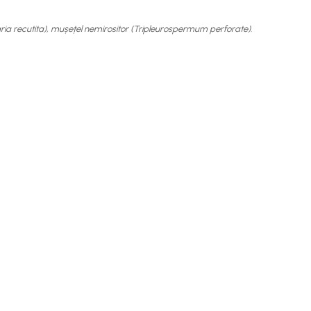
ia recutita), mușețel nemirositor (Tripleurospermum perforate).