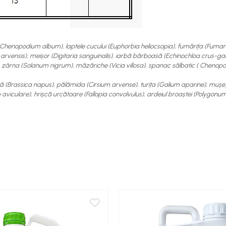
(Chenopodium album), laptele cucului (Euphorbia heliocsopia), fumărița (Fumaria
ola arvensis), meișor (Digitaria sanguinalis), iarbă bărboasă (Echinochloa crus-gall
), zârna (Solanum nigrum), măzăriche (Vicia villosa), spanac sălbatic ( Chenop
ă (Brassica napus), pălămida (Cirsium arvense), turița (Galium aparine), mușețe
viculare), hrișcă urcătoare (Fallopia convolvulus), ardeiul broaștei (Polygonum 