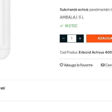
Substanță activă:
pendimetalin (
AMBALAJ
:
5 L
IN STOC
ADAUGA
Cod Produs:
Erbicid Activus 400
Adauga la Favorite
Cere
taţi