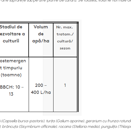
pe alte suprafețe sau pe alte plante de cultură. Se folosesc volume normale de
lui (Capsella bursa-pastoris), turița (Galium aparine), gerarium cu frunza rotu
ncuța (Sisymbrium officinale), rocoina (Stellaria media), pungulița (Thlaspi arve