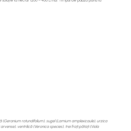
 soluție la hectar (200 – 400 L/ha). Timpul de pauză până la
ndă (Geranium rotundifolium), sugel (Lamium amplexicaule), urzica
nse), ventrilică (Veronica species), trei frați pătați (Viola