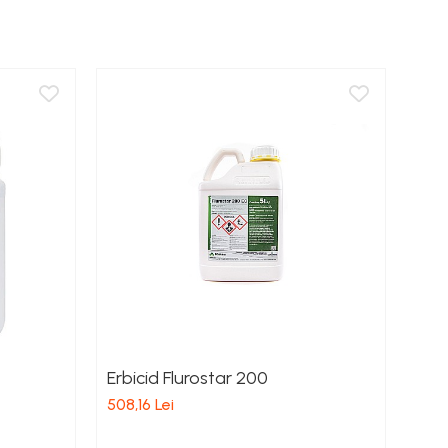
Erbicid Flurostar 200
Erbi
508,16 Lei
174,1