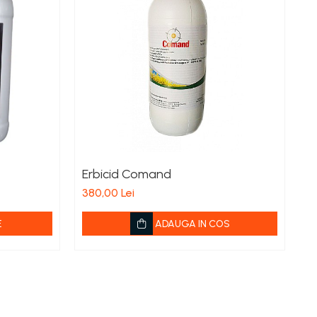
Erbicid Comand
E
380,00 Lei
4
E
ADAUGA IN COS