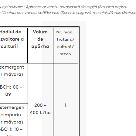
unjel sălbatic ( Aphanes arvensis), samulastră de rapiță (Brassica napus).
(Centaurea cyanus), spălăcioasa (Senecio vulgaris), mușețel sălbatic (Matricar