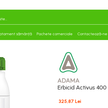
atament sămânță
Pachete comerciale
Contactează-ne
Erbicid Activus 400
325,87 Lei