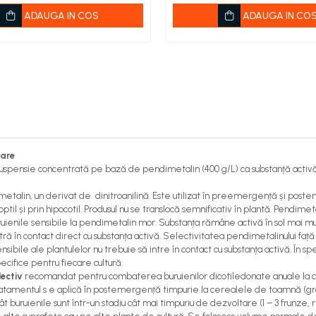
ADAUGA IN COS
ADAUGA IN CO
care
uspensie concentrată pe bază de pendimetalin (400 g/L) ca substanță activ
metalin, un derivat de dinitroanilină. Este utilizat în preemergență și pos
optil și prin hipocotil. Produsul nu se translocă semnificativ în plantă. Pendi
uienile sensibile la pendimetalin mor. Substanța rămâne activă în sol mai mul
 intră în contact direct cu substanța activă. Selectivitatea pendimetalinului 
nsibile ale plantulelor nu trebuie să intre în contact cu substanța activă. În
cifice pentru fiecare cultură.
lectiv
recomandat pentru combaterea buruienilor dicotiledonate anuale la cu
ratamentul s e aplică în postemergență timpurie la cerealele de toamnă (grâ
 buruienile sunt într-un stadiu cât mai timpuriu de dezvoltare (1 – 3 frunze, 