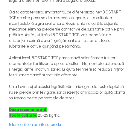
legătură elementele minerale asigurate produs.
teascuri
Nivele laser si Telemetre
O altă caracteristică importantă, ce diferențiază net BIOSTART
Nivele si masurare unghi
TOP de alte produse din aceeași categorie, este calitatea
Nivele, Echere si Compasuri
incontestabilă a granulației sale. Rezistența ridicată la acțiunile
mecanice elimină pierderile cantitative de substanțe active prin
Rulete
prăfuire. Astfel, utilizând BIOSTART TOP, veți beneficia de
eficiența maximă a unui îngrășământ de tip starter, toate
substanțele active ajungând pe sămânță.
Aplicat local, BIOSTART TOP garantează valorificarea tuturor
elementelor fertilizante aplicate culturii. Elementele acționează
sinergic, astfel încât utilizarea lui ajută fermierii să reducă simțitor
fertilizarea clasică și costurile aferente.
Un alt avantaj al acestui îngrășământ microgranulat este faptul că
nu se pierde prin levigare, iar prezența aminoacizilor ajută planta
să treacă peste perioadele de stres.
Doza recomandată:
Toate culturile:
20-25 kg/ha.
Informatii conformitate produs