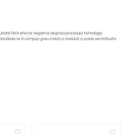
imultană fără efecte negative asuprea procesului tehnologic.
nându-le în compuși greu mobili și insolubili și scade semnificativ