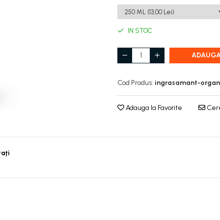
IN STOC
ADAUGA
Cod Produs:
ingrasamant-organ
Adauga la Favorite
Cere
taţi