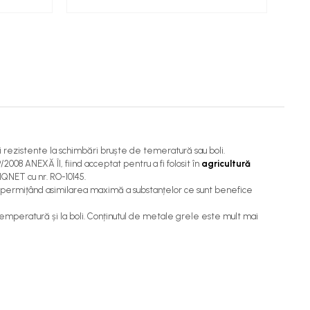
i rezistente la schimbări bruște de temeratură sau boli.
/2008 ANEXĂ ÎI, fiind acceptat pentru a fi folosit în
agricultură
IQNET cu nr. RO-10145.
imice permițând asimilarea maximă a substanțelor ce sunt benefice
temperatură și la boli. Conținutul de metale grele este mult mai