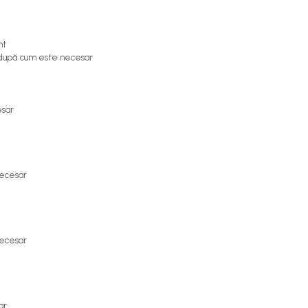
nt
 după cum este necesar
esar
necesar
necesar
ar