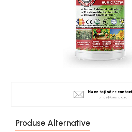
Spanac
Tomate
Vinete
Salate
Ardei
Brocoli și Conopidă
Castraveți
Ceapă
Dovleac și dovlecei
Pepeni
Semințe Hobby
Semințe hobby legume
Nu ezitaţi să ne contac
Semințe hobby plante aromatice
office@pesticid.ro
Semințe hobby flori
Semințe semiprofesionale
Produse Alternative
Pepeni
Rădăcinoase