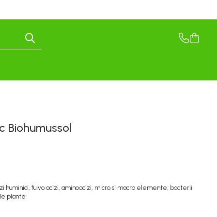
c Biohumussol
izi huminici, fulvo acizi, aminoacizi, micro si macro elemente, bacterii
 de plante