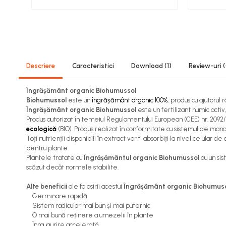
Viță de vie
Cartofi
Legume
Fungicide
Porumb
Descriere
Caracteristici
Download (1)
Review-uri
Floarea soarelui
Cereale păioase
Îngrășământ organic Biohumussol
Rapiță
Biohumussol
este un
îngrășământ organic
100%
, produs cu ajutorul 
Îngrășământ organic Biohumussol
este un fertilizant humic acti
Cartofi
Produs autorizat în temeiul Regulamentului European (CEE) nr. 2092/91 și
Viță de vie
ecologică
(BIO). Produs realizat în conformitate cu sistemul de man
Livezi
Toți nutrienții disponibili în extract vor fi absorbiți la nivel celu
pentru plante.
Sfeclă
Plantele tratate cu
Îngrășământul organic Biohumussol
au un si
Soia, Mazăre, Fasole
scăzut decât normele stabilite.
Legume
Alte beneficii
ale folosirii acestui
Îngrășământ organic Biohumus
Insecticide
Germinare rapidă
Sistem radicular mai bun și mai puternic
Porumb
O mai bună reținere a umezelii în plante
Floarea soarelui
Înmugurire accelerată