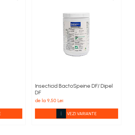
Insecticid BactoSpeine DF/ Dipel
A
DF
de
de la 9,50 Lei
E
VEZI VARIANTE