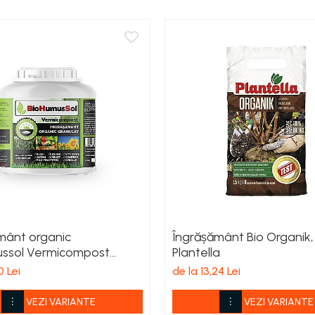
mânt organic
Îngrășământ Bio Organik,
ssol Vermicompost
Plantella
t
0 Lei
de la 13,24 Lei
VEZI VARIANTE
VEZI VARIANTE