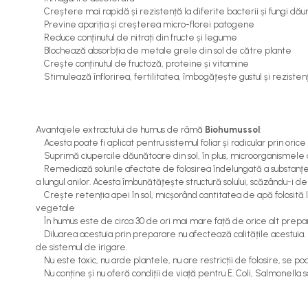
Cereale păioase
Creștere mai rapidă și rezistență la diferite bacterii și fungi dău
Previne apariția și creșterea micro-florei patogene
Rapiță
Reduce conținutul de nitrați din fructe și legume
Soia, mazare, fasole
B
lochează absorbția de metale grele din sol de către plante
Crește conținutul de fructoză, proteine și vitamine
Sfeclă
Stimulează înflorirea, fertilitatea, îmbogățește gustul și rezisten
Lucernă și plante furajere
Livezi
Viță de vie
Avantajele extractului de humus de râmă
Biohumussol
:
Cartofi
Acesta poate fi aplicat pentru sistemul foliar și radicular prin oric
Legume
Suprimă ciupercile dăunătoare din sol, în plus, microorganismele di
Remediază solurile afectate de folosirea îndelungată a substanțel
Adjuvanți
a lungul anilor. Acesta îmbunătățește structură solului, scăzându-i d
Acaricide
Crește retenția apei în sol, micșorând cantitatea de apă folosită la
vegetale
Dezinfectanți de sol
În humus este de circa 30 de ori mai mare față de orice alt prepara
Diluarea acestuia prin preparare nu afectează calitățile acestuia. S
Îngrășăminte
de sistemul de irigare.
Îngrășăminte lichide
Nu este toxic, nu arde plantele, nu are restricții de folosire, se poa
Nu conține și nu oferă condiții de viață pentru E. Coli, Salmonella s
Îngrășăminte foliare
hidrosolubile