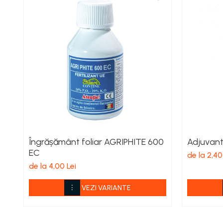
Echipamente electrice
Curatare
Camping
Gratare
Gratare de camping pe gaz
Accesorii
Panouri si Accesorii Solare
Constructii
Abrazive
Accesorii Constructii
Îngrășământ foliar AGRIPHITE 600
Adjuvant
EC
Accesorii fixare si siguranta
de la 2,40
de la 4,00 Lei
Amestecare
Betoniere
VEZI VARIANTE
Cancioage
Ciocane demolatoare