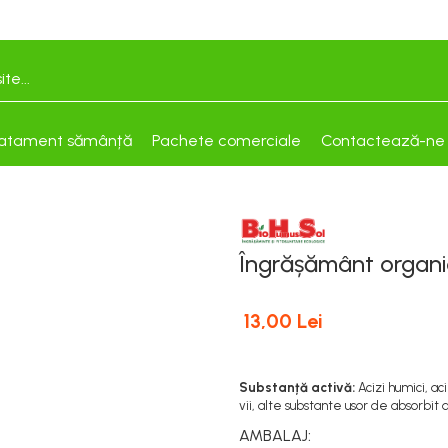
atament sămânță
Pachete comerciale
Contactează-ne
Îngrășământ organi
13,00 Lei
Substanță activă:
Acizi humici, ac
vii, alte substante usor de absorbit
AMBALAJ
: