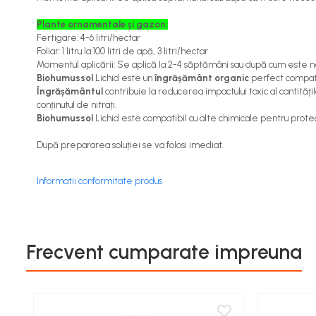
Aspiratoare si aparate de spalat
Plante ornamentale și gazon:
Plite si arzatoare
Fertigare:
4-6
litri/hectar
Masini de tocat si de carnati
Foliar: 1 litru la 100 litri de apă, 3 litri/hectar
Momentul aplicării: Se aplică la 2-4 săptămâni sau după cum este 
Ventilatoare
Biohumussol
Lichid este un
îngrășământ organic
perfect compatib
Sanitare
Îngrășământul
contribuie la reducerea impactului toxic al cantită
conținutul de nitrați.
Robineti
Biohumussol
Lichid este compatibil cu alte chimicale pentru protecț
Baterii
Organizare
După prepararea soluției se va folosi imediat.
Incalzire, Climatizare Instalatii
Informatii conformitate produs
Accesorii Gaz
Aeroterme si Convectori
Incalzire pe Lemne
Racorduri si Furtunuri Gaz
Frecvent cumparate impreuna
Electrice
Cablu si prelungitoare
Echipamente iluminare