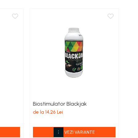
Biostimulator Blackjak
Pac
de la 14,26 Lei
155,
VEZI VARIANTE