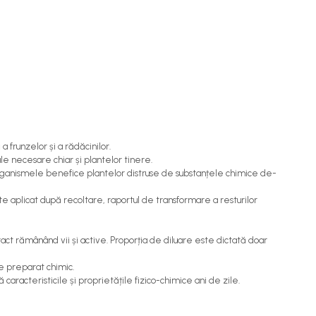
 frunzelor și a rădăcinilor.
e necesare chiar și plantelor tinere.
organismele benefice plantelor distruse de substanțele chimice de-
te aplicat după recoltare, raportul de transformare a resturilor
act rămânând vii și active. Proporția de diluare este dictată doar
de preparat chimic.
caracteristicile și proprietățile fizico-chimice ani de zile.