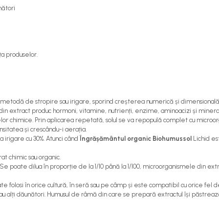
nători
ța produselor.
e metodă de stropire sau irigare, sporind creșterea numerică și dimensională a
n extract produc hormoni, vitamine, nutrienți, enzime, aminoacizi și mineral
or chimice. Prin aplicarea repetată, solul se va repopulă complet cu micro
ensitatea și crescându-i aerația.
 irigare cu 30%. Atunci când
Îngrășământul organic Biohumussol
Lichid es
t chimic sau organic.
e poate dilua în proporție de la 1/10 până la 1/100, microorganismele din extr
te folosi în orice cultură, în seră sau pe câmp și este compatibil cu orice fel 
au alți dăunători. Humusul de râmă din care se prepară extractul își păstrează 