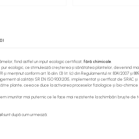
(0)
râmelor, fiind astfel un
input ecologic certificat
,
fără chimicale
.
v, pur ecologic, ce stimulează creșterea și sănătatea plantelor, devenind ma
 menținut conform art. 16 alin. (3) lit. (c) din Regulamentul nr. 834/2007 și 889
agement al calității SR EN ISO 9001:2015, implementat și certficat de SRAC și 
lar de către plante, ceea ce duce la activarea proceselor fiziologice și bio-ch
stem imunitar mai puternic ce le face mai rezistente la schimbări bruște de 
ol
sunt după cum urmează: