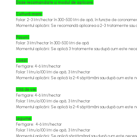
Doze recomandate și modul de aplicare:
Îngrășăminte foliare gel
Cultură mare:
Îngrășăminte granulate
Foliar: 2-3 litri/hectar în 300-500 litri de apă, în funcție de coroname
Îngrășăminte pentru flori
Momentul aplicării: Se recomandă aplicarea a 2-3 tratamente sau
Îngrășăminte Gazon și Conifere
Pașuni:
Foliar: 3 litri/hectar în 300-500 litri de apă
Regulatori de creștere
Momentul aplicării: Se aplică 3 tratamente sau după cum este nec
Vinificație
Livezi:
Antioxidanți / Stabilizatori
Fertigare:
4-6
litri/hectar
Foliar: 1 litru la 100 litri de apă, 3 litri/hectar
Echipamente
Momentul aplicării: Se aplică la 2-4 săptămâni sau după cum este 
Igienizare / Mentenanță
Viță de vie:
Limpezire
Fertigare:
4-6
litri/hectar
Foliar: 1 litru la 100 litri de apă, 3 litri/hectar
Sulfitare must / vin
Momentul aplicării: Se aplică la 2-4 săptămâni sau după cum este 
Drojdii Selecționate
Legume:
Casă
Fertigare:
4-6
litri/hectar
Foliar: 1 litru la 100 litri de apă, 3 litri/hectar
Electrocasnice
Momentul aplicării: Se aplică săptămânal sau după cum este neces