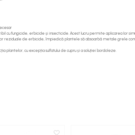
necesar
il cu fungicide, erbicide și insecticide. Acest lucru permite aplicarea lor s
ților reziduale de erbicide, împiedică plantele să absoarbă metale grele combi
ia plantelor, cu excepția sulfatului de cupru și a soluției bordoleze.