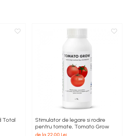
d Total
Stimulator de legare si rodire
Î
pentru tomate, Tomato Grow
M
de la 22,00 Lei
de