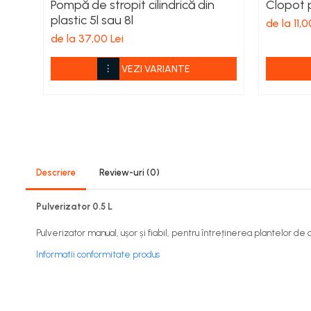
Pompă de stropit cilindrică din
Clopot 
Viță de vie
plastic 5l sau 8l
de la 11,0
Cartofi
de la 37,00 Lei
Legume
Fungicide
VEZI VARIANTE
Porumb
Floarea soarelui
Cereale păioase
Rapiță
Cartofi
Viță de vie
Descriere
Review-uri
(0)
Livezi
Pulverizator 0.5 L
Sfeclă
Soia, Mazăre, Fasole
Pulverizator manual, ușor și fiabil, pentru întreținerea plantelor de
Legume
Informatii conformitate produs
Insecticide
Porumb
Floarea soarelui