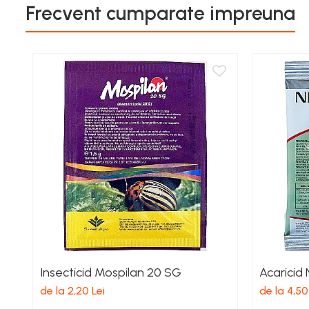
Frecvent cumparate impreuna
Cereale păioase
Rapiță
Soia, mazare, fasole
Sfeclă
Lucernă și plante furajere
Livezi
Viță de vie
Cartofi
Legume
Adjuvanți
Acaricide
Dezinfectanți de sol
Îngrășăminte
Îngrășăminte lichide
Insecticid Mospilan 20 SG
Acaricid 
Îngrășăminte foliare
de la 2,20 Lei
de la 4,50
hidrosolubile