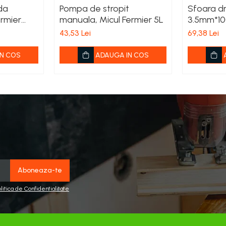
da
Pompa de stropit
Sfoara d
ermier
manuala, Micul Fermier 5L
3.5mm*1
43,53 Lei
69,38 Lei
N COS
ADAUGA IN COS
olitica de Confidentialitate