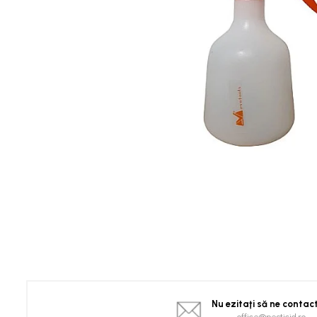
Spanac
Tomate
Vinete
Salate
Ardei
Brocoli și Conopidă
Castraveți
Ceapă
Dovleac și dovlecei
Pepeni
Semințe Hobby
Semințe hobby legume
Semințe hobby plante aromatice
Semințe hobby flori
Semințe semiprofesionale
Pepeni
Nu ezitaţi să ne contac
Rădăcinoase