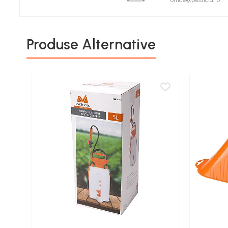
office@pesticid.ro
Porumb zaharat
Spanac
Fasole și mazăre
Produse Alternative
Semințe gazon
Plante furajere
Seminţe plante furajere
Pesticide
Erbicide
Porumb
Floarea Soarelui
Cereale păioase
Rapiță
Soia, Mazăre, Fasole
Sfeclă
Lucernă și plante furajere
Livezi