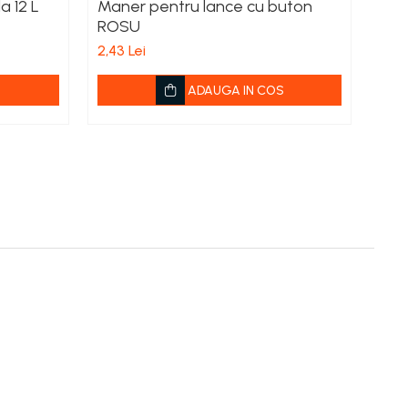
a 12 L
Maner pentru lance cu buton
ROSU
de l
2,43 Lei
ADAUGA IN COS