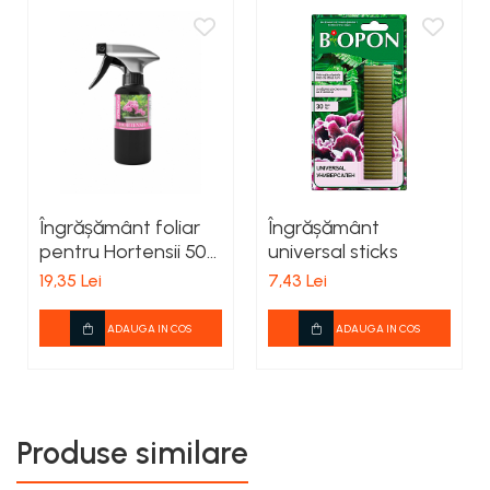
teascuri
Nivele laser si Telemetre
Nivele si masurare unghi
Nivele, Echere si Compasuri
Rulete
Îngrășământ foliar
Îngrășământ
pentru Hortensii 500
universal sticks
ml
19,35 Lei
7,43 Lei
ADAUGA IN COS
ADAUGA IN COS
Produse similare