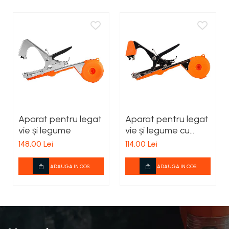
Aparat pentru legat
Aparat pentru legat
vie și legume
vie și legume cu
bandă 40m
148,00 Lei
114,00 Lei
ADAUGA IN COS
ADAUGA IN COS