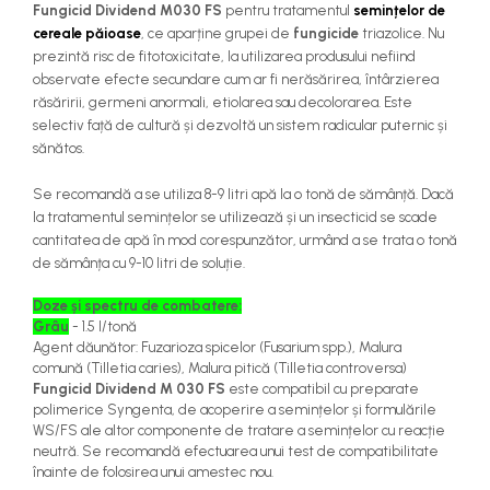
Fungicid Dividend M030 FS
pentru tratamentul
semințelor de
teascuri
Nivele laser si Telemetre
cereale păioase
, ce aparține grupei de
fungicide
triazolice. Nu
Nivele si masurare unghi
prezintă risc de fitotoxicitate, la utilizarea produsului nefiind
observate efecte secundare cum ar fi nerăsărirea, întârzierea
Nivele, Echere si Compasuri
răsăririi, germeni anormali, etiolarea sau decolorarea. Este
Rulete
selectiv față de cultură și dezvoltă un sistem radicular puternic și
sănătos.
Se recomandă a se utiliza 8-9 litri apă la o tonă de sămânță. Dacă
la tratamentul semințelor se utilizează și un insecticid se scade
cantitatea de apă în mod corespunzător, urmând a se trata o tonă
de sămânța cu 9-10 litri de soluție.
Doze și spectru de combatere:
Grâu
- 1.5 l/tonă
Agent dăunător: Fuzarioza spicelor
(Fusarium spp.)
, Malura
comună
(Tilletia caries)
, Malura pitică
(Tilletia controversa)
Fungicid Dividend M 030 FS
este compatibil cu preparate
polimerice Syngenta, de acoperire a semințelor și formulările
WS/FS ale altor componente de tratare a semințelor cu reacție
neutră. Se recomandă efectuarea unui test de compatibilitate
înainte de folosirea unui amestec nou.