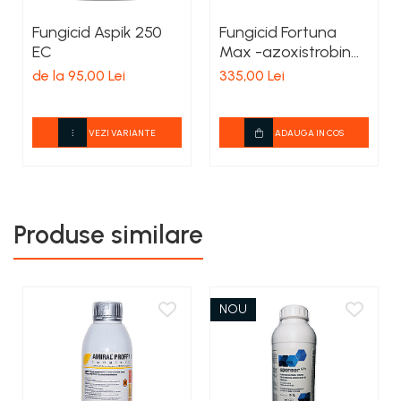
Fungicid Aspik 250
Fungicid Fortuna
EC
Max -azoxistrobin
250 g/L
de la 95,00 Lei
335,00 Lei
VEZI VARIANTE
ADAUGA IN COS
Produse similare
NOU