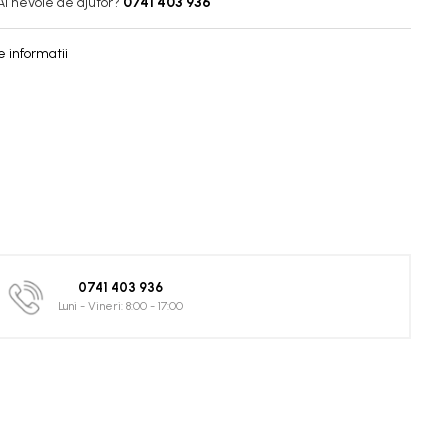
Ai nevoie de ajutor?
0741 403 936
 informatii
0741 403 936
Luni - Vineri: 8:00 - 17:00