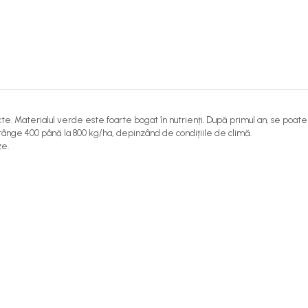
cte. Materialul verde este foarte bogat în nutrienți. După primul an, se poate co
trânge 400 până la 800 kg/ha, depinzând de condițiile de climă.
ze.