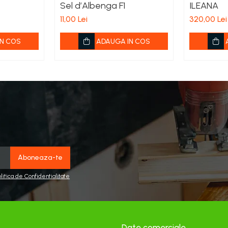
Sel d’Albenga F1
ILEANA
11,00 Lei
320,00 Lei
N COS
ADAUGA IN COS
olitica de Confidentialitate
Date comerciale