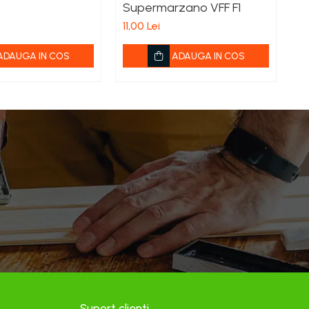
Supermarzano VFF F1
94
11,00 Lei
ADAUGA IN COS
ADAUGA IN COS
Suport clienti