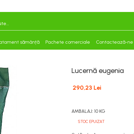
atament sămânță
Pachete comerciale
Contactează-ne
Lucernă eugenia
290,23 Lei
AMBALAJ
:
10 KG
STOC EPUIZAT