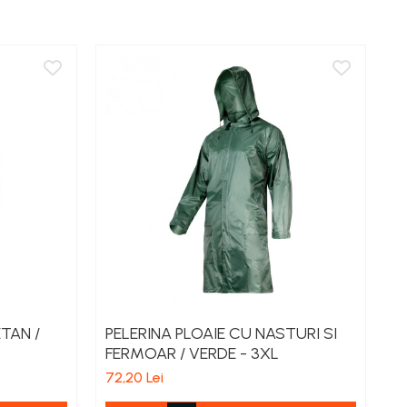
ETAN /
PELERINA PLOAIE CU NASTURI SI
J
FERMOAR / VERDE - 3XL
15
72,20 Lei