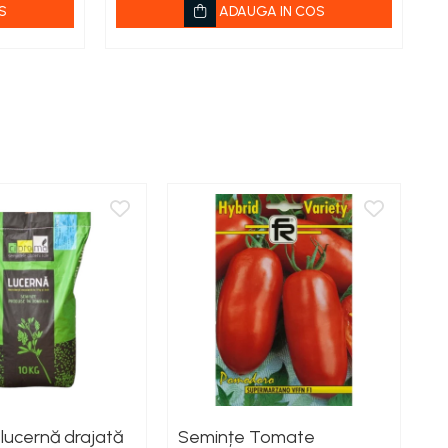
S
ADAUGA IN COS
lucernă drajată
Semințe Tomate
S