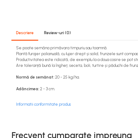
Viță de vie
Cartofi
Legume
Fungicide
Descriere
Review-uri
(0)
Porumb
Floarea soarelui
Se poate semăna primăvara timpuriu sau toamnă.
Cereale păioase
Plantă furajer polianuală, cu lujer drept și solid, frunzele sunt compa
Productivitatea este ridicată, de exemplu la a doua cosire se pot s
Rapiță
Are toleranță bună la îngheț, seceta, boli, turtire și păduchi de frun
Cartofi
Viță de vie
Normă de semănat:
20 - 25 kg/ha.
Livezi
Adâncimea:
2 - 3 cm.
Sfeclă
Soia, Mazăre, Fasole
Informatii conformitate produs
Legume
Insecticide
Porumb
Frecvent cumparate impreuna
Floarea soarelui