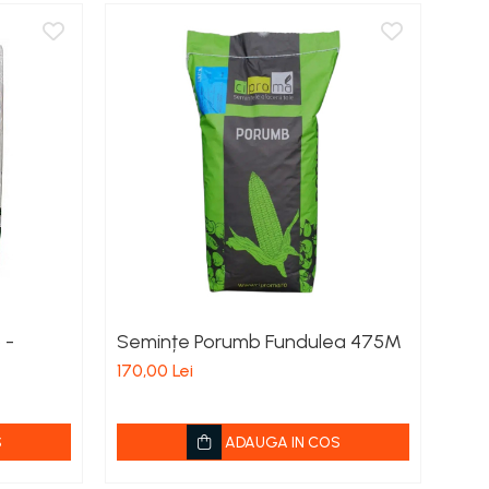
 -
Semințe Porumb Fundulea 475M
Sem
Tor
170,00 Lei
669,
S
ADAUGA IN COS