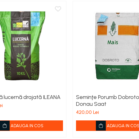
 lucernă drajată ILEANA
Seminţe Porumb Dobroto
Donau Saat
ei
420,00 Lei
ADAUGA IN COS
ADAUGA IN CO