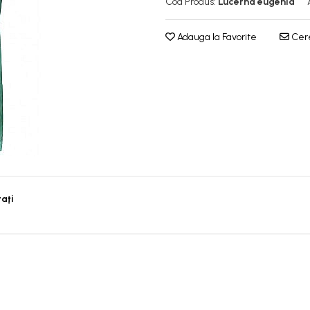
Cod Produs:
Lucerna eugenia
Adauga la Favorite
Cere
taţi