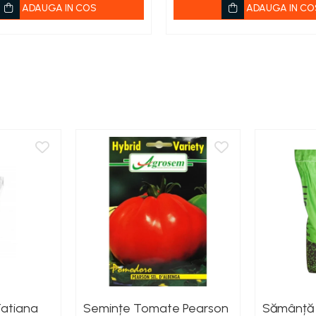
ADAUGA IN COS
ADAUGA IN CO
Tatiana
Semințe Tomate Pearson
Sămânță 