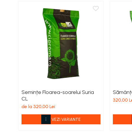
Porumb zaharat
Spanac
Fasole și mazăre
Semințe gazon
Plante furajere
Seminţe plante furajere
Pesticide
Erbicide
Porumb
Floarea Soarelui
Cereale păioase
Semințe Floarea-soarelui Suria
Sămânță
Rapiță
CL
320,00 L
Soia, Mazăre, Fasole
de la 320,00 Lei
Sfeclă
Lucernă și plante furajere
VEZI VARIANTE
Livezi