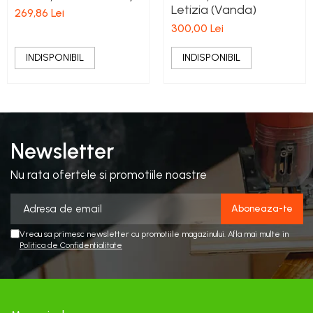
Plase gradina
Markere, seturi de trasat si
Surubelnite cu magazie
Letizia (Vanda)
269,86 Lei
creioane tamplarie
Cleme si prese
Bocanci
Pompe si motopompe
Surubelnite cu varf special
300,00 Lei
Finisare lemn
Perii sarma
Branturi si sireturi
Surubelnite cu varf tip L
Pompe submersibile
Taiere lemn
INDISPONIBIL
INDISPONIBIL
Cizme
Surubelnite cu varf tip T
Scule modulare pentru aschiere
Motopompe si accesorii
Zugravire
Genunchere
Surubelnite de precizie
Pompe
Scule monobloc pentru
Bidinele
Ghete
Surubelnite dinamometrice
aschiere
Sere si prelate
Pensule
Pantofi
Surubelnite individuale
Burghie din carbura
Sfori de gradina
Tapet si exterior
Saboti
Surubelnite izolate
Burghie HSS
Newsletter
Suflante
Trafaleti
Sandale
Surubelnite tester
Cutite dedicate pentru diferite masini
Sosete
Topoare
Surubelnite tip Z
Nu rata ofertele si promotiile noastre
Cutite pentru strung
TIje de surubelnita
Trimmere Electrice
Freze din carbura
Truse surubelnite de precizie
Freze HSS
Unelte de sapat
Taiere metal
Freze pentru gravura
Vreau sa primesc newsletter cu promotiile magazinului. Afla mai multe in
Unelte pentru altoit
Politica de Confidentialitate
Truse si seturi de unelte
Freze pentru profilare
Unelte pentru plantare
Seturi selectionate
Unelte de masurat
Unelte pentru vie
Cale plant paralele
Zdrobitoare, razatoare si
Dispozitive masurare