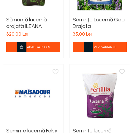
Lucernă și plante furajere
Mixere Electrice
Plite PPR
Spanac
Alte tipuri de clesti
Cuple
Protectia capului
Universale
Livezi
Fasole și mazăre
Pistoale electrice de vopsit
Clesti pentru aplicatii electrice
Conectoare
Polizoare
Beton
Caciuli
Viță de vie
Semințe gazon
Clesti pentru aplicatii speciale
Sămânță lucernă
Seminţe Lucernă Gea
Pistoale
Placare
Diamante
Rotopercutoare
Casti protectie
Cartofi
drajată ILEANA
Drajata
Clesti pentru aplicatii universale
Temporizatoare
Plante furajere
Lemn si rigips
Protectia auzului
Roabe si accesorii
Legume
Slefuitoare
320,00 Lei
35,00 Lei
Clesti pentru instalatii sanitare
Derulatoare si suporti
Condensatori
Seminţe plante furajere
Protectia ochilor si fetei
Adjuvanți
Scari
Sudură și lipire
Cutite, cuttere si lame
Banda de picurare si accesorii
Protectia respiratiei
Discuri si panze
ADAUGA IN COS
VEZI VARIANTE
Acaricide
Spacluri
Filtre
Accesorii lipire
Dalti si razuitoare
Sepci
Traforaj si ferastrau de mana
Lopeti si cazmale
Dezinfectanți de sol
Accesorii si consumabile aer cald
Suruburi, cuie, piulite, dibluri,
Protectia mainilor
Fasonare si finisare metal
Debitare
cleme
Accesorii sudura
Masini de tuns iarba
Manusi profesionale
Debitare metal
Filetare metal
Aparate de sudura
Conexpanduri, cleme, conectori
Mini tractoare
Manusi antichimice
Debitare piatra
Lampi si arzatoare gaz
Pistoale cu aer cald
Cuie
Manusi elastan
Diamante
Motocoase si accesorii
Traforaje electrice
Rindele manuale
Dibluri
Manusi piele
Discuri abrazive
Motocoase
Piulite si saibe
Seturi imbus si torx
Manusi speciale
Lemn
Piese si accesorii
Suruburi montare
Manusi sudura
Multifunctionale
Surubelnite
Motocultoare
Suruburi si tije metrice
Manusi termoizolante
Panze
Manere surubelnite
Tamplarie
Motoburghie
Manusi uzuale
Polizare metal
Seturi de surubelnite
Semințe lucernă Felsy
Semințe lucernă
Accesorii taiere
Protectia picioarelor