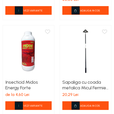
VEZI VARIANTE
ADAUGA IN COS
Insecticid Midos
Sapaliga cu coada
Energy Forte
metalica Micul Fermier
600x210mm
de la 4,60 Lei
20,29 Lei
VEZI VARIANTE
ADAUGA IN COS