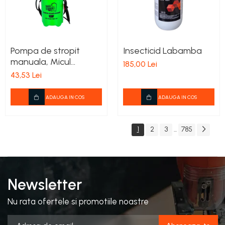
Pompa de stropit
Insecticid Labamba
manuala, Micul
185,00 Lei
Fermier 5L
43,53 Lei
ADAUGA IN COS
ADAUGA IN COS
1
2
3
785
...
Newsletter
Nu rata ofertele si promotiile noastre