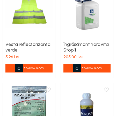
teascuri
Nivele laser si Telemetre
Nivele si masurare unghi
Nivele, Echere si Compasuri
Rulete
Vesta reflectorizanta
Îngrășământ YaraVita
verde
Stopit
5,26 Lei
205,00 Lei
ADAUGA IN COS
ADAUGA IN COS