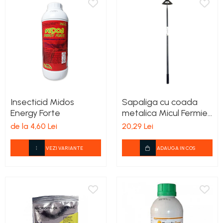
Insecticid Midos
Sapaliga cu coada
Energy Forte
metalica Micul Fermier
600x210mm
de la 4,60 Lei
20,29 Lei
VEZI VARIANTE
ADAUGA IN COS