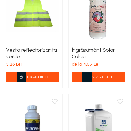
teascuri
Nivele laser si Telemetre
Nivele si masurare unghi
Nivele, Echere si Compasuri
Rulete
Vesta reflectorizanta
Îngrășământ Solar
verde
Calciu
5,26 Lei
de la 4,07 Lei
ADAUGA IN COS
VEZI VARIANTE