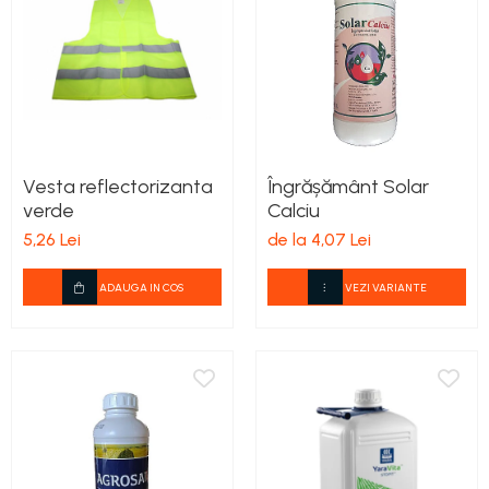
teascuri
Nivele laser si Telemetre
Nivele si masurare unghi
Nivele, Echere si Compasuri
Rulete
Vesta reflectorizanta
Îngrășământ Solar
verde
Calciu
5,26 Lei
de la 4,07 Lei
ADAUGA IN COS
VEZI VARIANTE