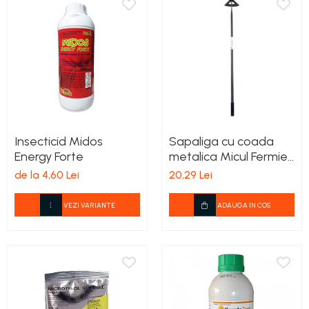
Insecticid Midos
Sapaliga cu coada
Energy Forte
metalica Micul Fermier
600x210mm
de la 4,60 Lei
20,29 Lei
VEZI VARIANTE
ADAUGA IN COS