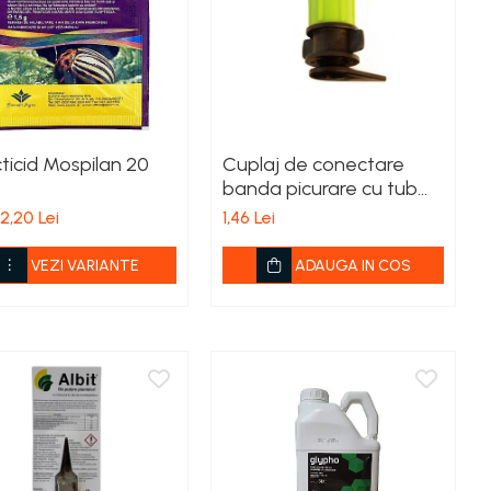
ticid Mospilan 20
Cuplaj de conectare
banda picurare cu tub
Lay Flat
2,20 Lei
1,46 Lei
VEZI VARIANTE
ADAUGA IN COS