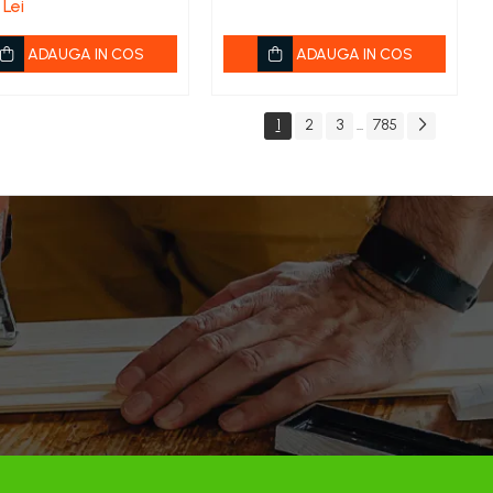
 Lei
ADAUGA IN COS
ADAUGA IN COS
1
2
3
785
...