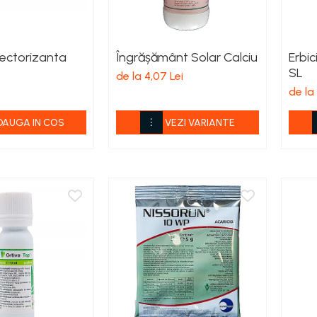
lectorizanta
Îngrășământ Solar Calciu
Erbic
SL
de la 4,07 Lei
de la
DAUGA IN COS
VEZI VARIANTE