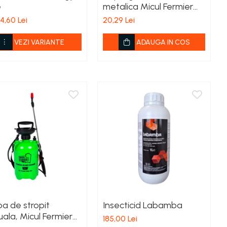
e
metalica Micul Fermier
600x210mm
4,60 Lei
20,29 Lei
VEZI VARIANTE
ADAUGA IN COS
a de stropit
Insecticid Labamba
ala, Micul Fermier
185,00 Lei