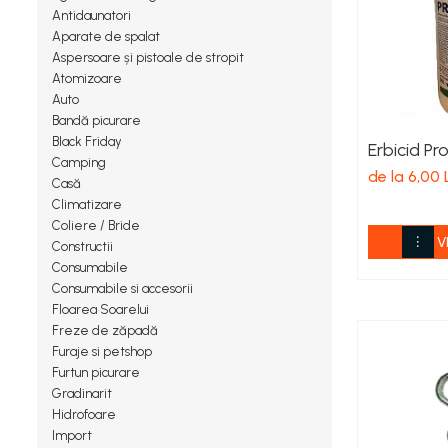
Spanac
Antidaunatori
Tomate
Aparate de spalat
Aspersoare și pistoale de stropit
Vinete
Atomizoare
Salate
Auto
Ardei
Bandă picurare
Brocoli și Conopidă
Black Friday
Erbicid P
Camping
Castraveți
de la 6,00 
Casă
Ceapă
Climatizare
Dovleac și dovlecei
Coliere / Bride
V
Pepeni
Constructii
Consumabile
Semințe Hobby
Consumabile si accesorii
Semințe hobby legume
Floarea Soarelui
Semințe hobby plante aromatice
Freze de zăpadă
Furaje si petshop
Semințe hobby flori
Furtun picurare
Semințe semiprofesionale
Gradinarit
Pepeni
Hidrofoare
Import
Rădăcinoase