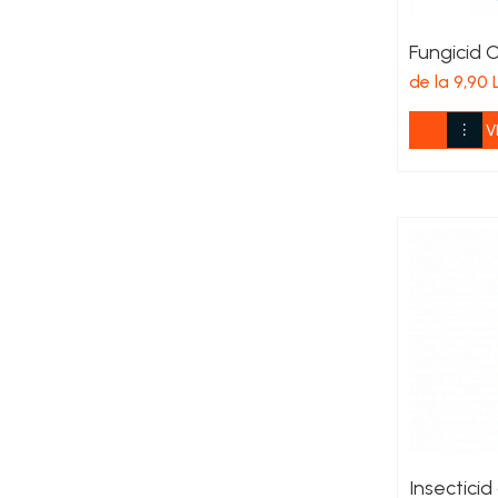
Cereale păioase
Rapiță
Fungicid 
Soia, mazare, fasole
de la 9,90 
Sfeclă
V
Lucernă și plante furajere
Livezi
Viță de vie
Cartofi
Legume
Adjuvanți
Acaricide
Dezinfectanți de sol
Îngrășăminte
Îngrășăminte lichide
Îngrășăminte foliare
hidrosolubile
Insecticid