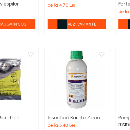
viespilor
Fort
de la 4,70 Lei
de la 
DAUGA IN COS
VEZI VARIANTE
icrothiol
Insecticid Karate Zeon
Pomp
manu
de la 3,40 Lei