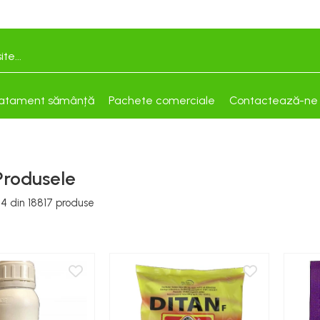
atament sămânță
Pachete comerciale
Contactează-ne
Produsele
24
din
18817
produse