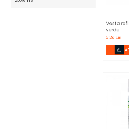
Zootehnie
Viță de vie
Cartofi
Legume
Vesta ref
Fungicide
verde
Porumb
5,26 Lei
Floarea soarelui
Cereale păioase
A
Rapiță
Cartofi
Viță de vie
Livezi
Sfeclă
Soia, Mazăre, Fasole
Legume
Insecticide
Porumb
Floarea soarelui