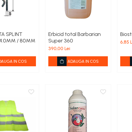
A SPLINT
Erbicid total Barbarian
Biost
4.0MM / 80MM
Super 360
6,85 L
390,00 Lei
DAUGA IN COS
ADAUGA IN COS