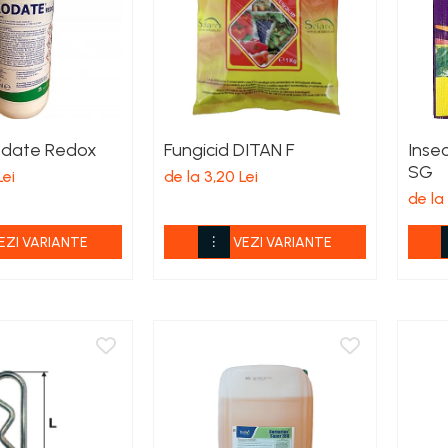
rodate Redox
Fungicid DITAN F
Insec
SG
Lei
de la 3,20 Lei
de la 
EZI VARIANTE
VEZI VARIANTE