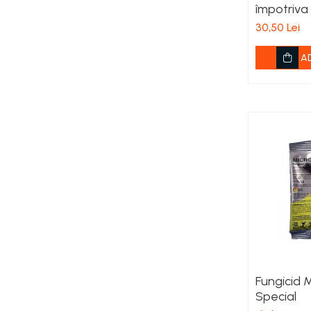
împotriva 
Îngrășăminte foliare gel
30,50 Lei
Îngrășăminte granulate
Îngrășăminte pentru flori
A
Îngrășăminte Gazon și Conifere
Regulatori de creștere
Vinificație
Antioxidanți / Stabilizatori
Echipamente
Igienizare / Mentenanță
Limpezire
Sulfitare must / vin
Drojdii Selecționate
Fungicid M
Casă
Special
Electrocasnice