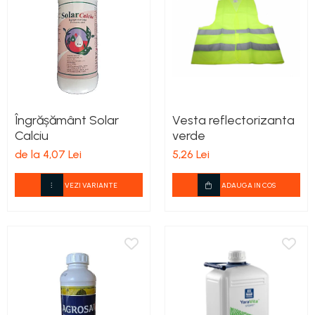
teascuri
Nivele laser si Telemetre
Nivele si masurare unghi
Nivele, Echere si Compasuri
Rulete
Îngrășământ Solar
Vesta reflectorizanta
Calciu
verde
de la 4,07 Lei
5,26 Lei
VEZI VARIANTE
ADAUGA IN COS