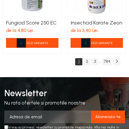
Fungicid Score 250 EC
Insecticid Karate Zeon
de la 4,80 Lei
de la 3,40 Lei
VEZI VARIANTE
VEZI VARIANTE
1
2
3
784
...
Newsletter
Nu rata ofertele si promotiile noastre
Vreau sa primesc newsletter cu promotiile magazinului. Afla mai multe in