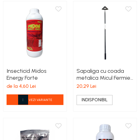
Insecticid Midos
Sapaliga cu coada
Energy Forte
metalica Micul Fermier
600x210mm
de la 4,60 Lei
20,29 Lei
INDISPONIBIL
VEZI VARIANTE