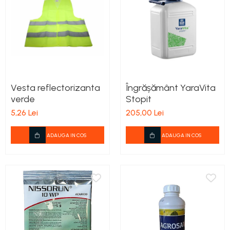
teascuri
Nivele laser si Telemetre
Nivele si masurare unghi
Nivele, Echere si Compasuri
Rulete
Vesta reflectorizanta
Îngrășământ YaraVita
verde
Stopit
5,26 Lei
205,00 Lei
ADAUGA IN COS
ADAUGA IN COS