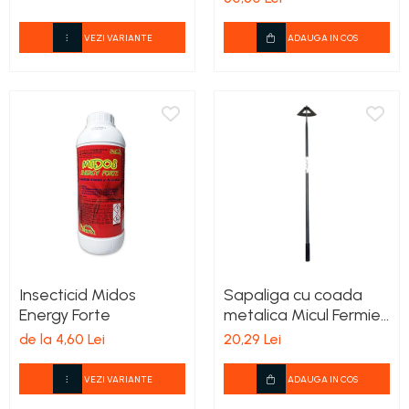
VEZI VARIANTE
ADAUGA IN COS
Insecticid Midos
Sapaliga cu coada
Energy Forte
metalica Micul Fermier
600x210mm
de la 4,60 Lei
20,29 Lei
VEZI VARIANTE
ADAUGA IN COS