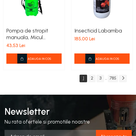
Pompa de stropit
Insecticid Labamba
manuala, Micul
185,00 Lei
Fermier 5L
43,53 Lei
ADAUGA IN COS
ADAUGA IN COS
1
2
3
785
...
Newsletter
Nu rata ofertele si promotiile noastre