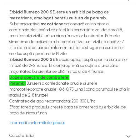
teascuri
Nivele laser si Telemetre
Erbicid Rumezo 200 SE, este un erbicid pe bază de
Nivele si masurare unghi
mezotrione, omologat pentru cultura de porumb.
Nivele, Echere si Compasuri
Substanța activă
mezotrione
acționează ca inhibitor al
carotenoidelor, având ca efect înhibarea sintezei de clorofilă,
Rulete
manifestată vizibil prin albirea frunzelor buruienilor. Primele
simptome de acțiune a substanței active sunt vizibile după 5-7
zile de la efectuarea tratamentului, iar distrugerea buruienilor
are loc după aproximativ 14 zile.
Erbicid Rumezo 200 SE
trebuie aplicat după apariția buruienilor
în fază de 2-6 frunze. Eficiența optimă se obține atunci când
majoritatea buruienilor se află în stadiul de 4 frunze.
Doze și spectru de combatere:
Porumb:
Buruieni dicotiledonate anuale și unele
monocotiledonate anuale- 0,6-0,75 L/ha ( când porumbul se află în
stadiul de 2-8 frunze)
Cantitatea de apă recomandată: 200-300 L/ha
Eficacitatea produsului crește daca se amestecă cu erbicide pe
bază de nicosulfuron.
Informatii conformitate produs
Caracteristici