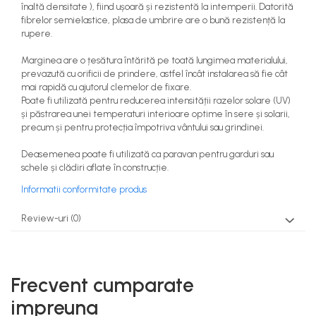
înaltă densitate ), fiind ușoară și rezistentă la intemperii. Datorită
teascuri
Nivele laser si Telemetre
fibrelor semielastice, plasa de umbrire are o bună rezistență la
rupere.
Nivele si masurare unghi
Nivele, Echere si Compasuri
Marginea are o țesătura întărită pe toată lungimea materialului,
Rulete
prevazută cu orificii de prindere, astfel încât instalarea să fie cât
mai rapidă cu ajutorul clemelor de fixare.
Poate fi utilizată pentru reducerea intensității razelor solare (UV)
și păstrarea unei temperaturi interioare optime în sere și solarii,
precum și pentru protecția împotriva vântului sau grindinei.
Deasemenea poate fi utilizată ca paravan pentru garduri sau
schele și clădiri aflate în construcție.
Informatii conformitate produs
Review-uri
(0)
Frecvent cumparate
impreuna