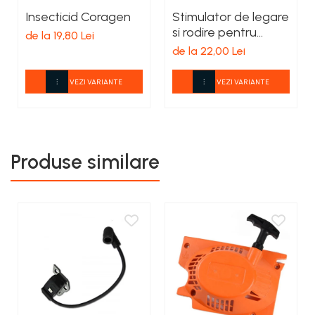
Insecticid Coragen
Stimulator de legare
si rodire pentru
de la 19,80 Lei
tomate, Tomato
de la 22,00 Lei
Grow
VEZI VARIANTE
VEZI VARIANTE
Produse similare