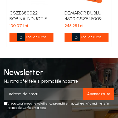
CSZE380022
DEMAROR DUBLU
BOBINA INDUCTIE
4500 CSZE45009
CHINA 3800
100,07 Lei
245,25 Lei
ADAUGA IN COS
ADAUGA IN COS
Newsletter
Nu rata ofertele si promotiile noastre
Vreau sa primesc newsletter cu promotiile magazinului. Afla mai multe in
Politica de Confidentialitate