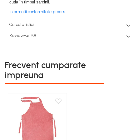
cutia în timpul sarcinii.
teascuri
Nivele laser si Telemetre
Informatii conformitate produs
Nivele si masurare unghi
Nivele, Echere si Compasuri
Caracteristici
Rulete
Review-uri
(0)
Frecvent cumparate
impreuna