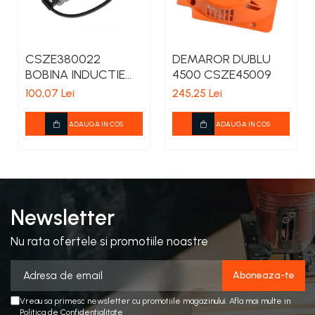
CSZE380022
DEMAROR DUBLU
BOBINA INDUCTIE
4500 CSZE45009
CHINA 3800
100,07 Lei
245,25 Lei
ADAUGA IN COS
ADAUGA IN COS
Newsletter
Nu rata ofertele si promotiile noastre
Vreau sa primesc newsletter cu promotiile magazinului. Afla mai multe in
Politica de Confidentialitate