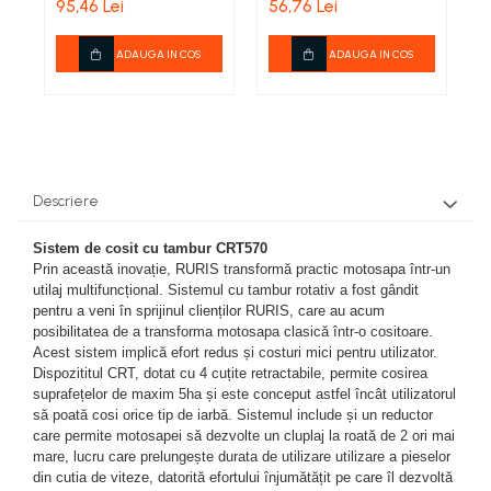
motocultor /
motocultor (7 CP),
Plase gradina
Markere, seturi de trasat si
95,46 Lei
56,76 Lei
7
Surubelnite cu magazie
motosapa
Elefant
4
creioane tamplarie
Cleme si prese
Bocanci
Pompe si motopompe
Surubelnite cu varf special
echipate cu motor
Finisare lemn
ADAUGA IN COS
ADAUGA IN COS
Perii sarma
Branturi si sireturi
Surubelnite cu varf tip L
Honda GX 160,
Pompe submersibile
Taiere lemn
Cizme
generator
Surubelnite cu varf tip T
Scule modulare pentru aschiere
Motopompe si accesorii
Zugravire
chinezesc 5.5HP,
Genunchere
Surubelnite de precizie
Pompe
Scule monobloc pentru
6.5HP, 7HP, Elefant
Bidinele
Ghete
Surubelnite dinamometrice
aschiere
Sere si prelate
Pensule
Pantofi
Surubelnite individuale
Burghie din carbura
Sfori de gradina
Descriere
Tapet si exterior
Saboti
Surubelnite izolate
Burghie HSS
Suflante
Trafaleti
Sandale
Surubelnite tester
Sistem de cosit cu tambur CRT570
Cutite dedicate pentru diferite masini
Sosete
Topoare
Surubelnite tip Z
Prin această inovație, RURIS transformă practic motosapa într-un
Cutite pentru strung
utilaj multifuncțional. Sistemul cu tambur rotativ a fost gândit
TIje de surubelnita
Trimmere Electrice
Freze din carbura
pentru a veni în sprijinul clienților RURIS, care au acum
Truse surubelnite de precizie
posibilitatea de a transforma motosapa clasică într-o cositoare.
Freze HSS
Unelte de sapat
Taiere metal
Acest sistem implică efort redus și costuri mici pentru utilizator.
Freze pentru gravura
Dispozititul CRT, dotat cu 4 cuțite retractabile, permite cosirea
Unelte pentru altoit
Truse si seturi de unelte
Freze pentru profilare
suprafețelor de maxim 5ha și este conceput astfel încât utilizatorul
Unelte pentru plantare
să poată cosi orice tip de iarbă. Sistemul include și un reductor
Seturi selectionate
Unelte de masurat
care permite motosapei să dezvolte un cluplaj la roată de 2 ori mai
Unelte pentru vie
mare, lucru care prelungește durata de utilizare utilizare a pieselor
Cale plant paralele
din cutia de viteze, datorită efortului înjumătățit pe care îl dezvoltă
Zdrobitoare, razatoare si
Dispozitive masurare