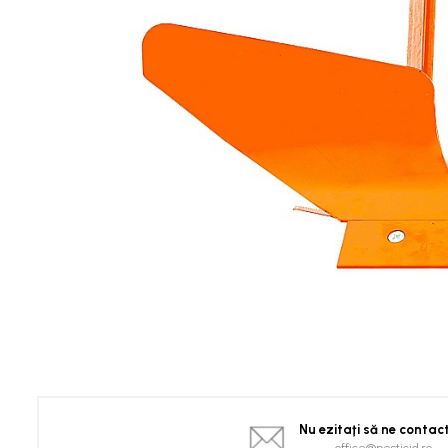
Spanac
Tomate
Vinete
Salate
Ardei
Brocoli și Conopidă
Castraveți
Ceapă
Dovleac și dovlecei
Pepeni
Semințe Hobby
Semințe hobby legume
Semințe hobby plante aromatice
Semințe hobby flori
Semințe semiprofesionale
Pepeni
Nu ezitaţi să ne contac
Rădăcinoase