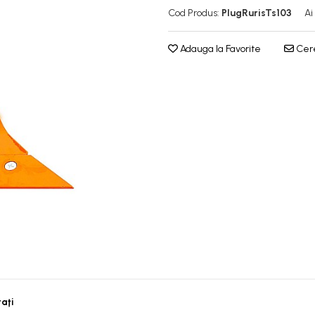
Cod Produs:
PlugRurisTs103
Ai
Adauga la Favorite
Cere
taţi