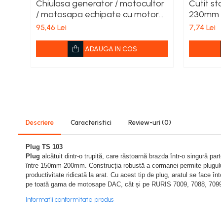
Chiulasa generator / motocultor
Cutit s
Viță de vie
/ motosapa echipate cu motor
230mm x
Cartofi
Honda GX 160, generator
95,46 Lei
7,74 Lei
Legume
chinezesc 5.5HP, 6.5HP, 7HP,
Fungicide
Elefant
ADAUGA IN COS
Porumb
Floarea soarelui
Cereale păioase
Rapiță
Cartofi
Viță de vie
Descriere
Caracteristici
Review-uri
(0)
Livezi
Plug TS 103
Sfeclă
Plug
alcătuit dintr-o trupiță, care răstoarnă brazda într-o singură pa
Soia, Mazăre, Fasole
între 150mm-200mm. Construcția robustă a cormanei permite plugului r
Legume
productivitate ridicată la arat. Cu acest tip de plug, aratul se face 
pe toată gama de motosape DAC, cât și pe RURIS 7009, 7088, 709
Insecticide
Informatii conformitate produs
Porumb
Floarea soarelui