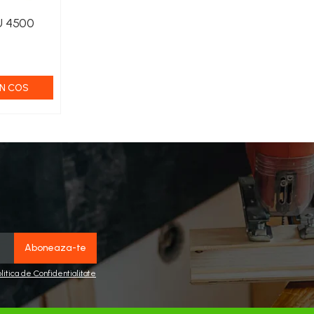
 4500
N COS
olitica de Confidentialitate