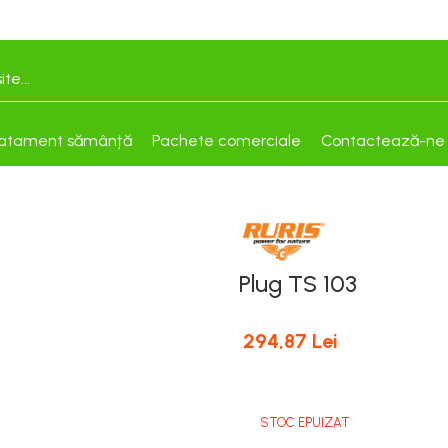
atament sămânță
Pachete comerciale
Contactează-ne
Plug TS 103
294,87 Lei
STOC EPUIZAT