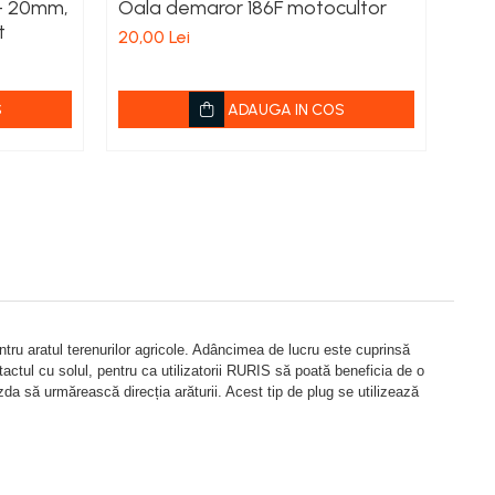
- 20mm,
Oala demaror 186F motocultor
COT
t
20,00 Lei
43,8
S
ADAUGA IN COS
ntru aratul terenurilor agricole. Adâncimea de lucru este cuprinsă
tul cu solul, pentru ca utilizatorii RURIS să poată beneficia de o
zda să urmărească direcția arăturii. Acest tip de plug se utilizează