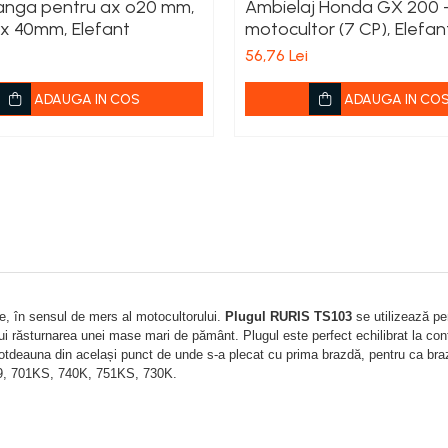
tanga pentru ax o20 mm,
Ambielaj Honda GX 200 
 40mm, Elefant
motocultor (7 CP), Elefan
56,76 Lei
ADAUGA IN COS
ADAUGA IN CO
rte, în sensul de mers al motocultorului.
Plugul RURIS TS103
se utilizează pe
ăsturnarea unei mase mari de pământ. Plugul este perfect echilibrat la contac
întotdeauna din același punct de unde s-a plecat cu prima brazdă, pentru ca bra
9, 701KS, 740K, 751KS, 730K.