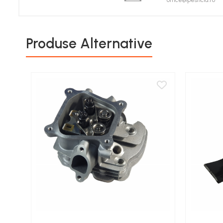
office@pesticid.ro
Porumb zaharat
Spanac
Fasole și mazăre
Produse Alternative
Semințe gazon
Plante furajere
Seminţe plante furajere
Pesticide
Erbicide
Porumb
Floarea Soarelui
Cereale păioase
Rapiță
Soia, Mazăre, Fasole
Sfeclă
Lucernă și plante furajere
Livezi