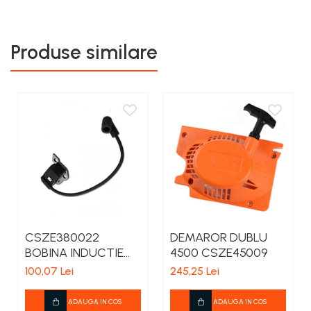
teascuri
Nivele laser si Telemetre
Nivele si masurare unghi
Produse similare
Nivele, Echere si Compasuri
Rulete
CSZE380022
DEMAROR DUBLU
BOBINA INDUCTIE
4500 CSZE45009
CHINA 3800
100,07 Lei
245,25 Lei
ADAUGA IN COS
ADAUGA IN COS