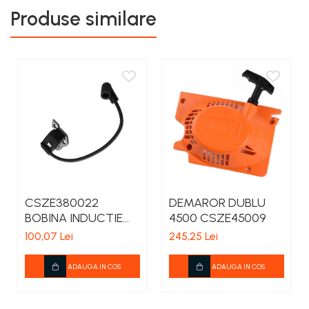
teascuri
Produse similare
Nivele laser si Telemetre
Nivele si masurare unghi
Nivele, Echere si Compasuri
Rulete
CSZE380022
DEMAROR DUBLU
BOBINA INDUCTIE
4500 CSZE45009
CHINA 3800
100,07 Lei
245,25 Lei
ADAUGA IN COS
ADAUGA IN COS