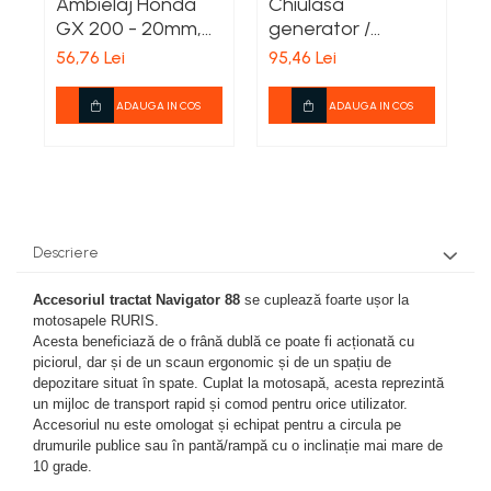
Plase gradina
Markere, seturi de trasat si
Ambielaj Honda
Chiulasa
C
Surubelnite cu magazie
creioane tamplarie
Cleme si prese
GX 200 - 20mm,
generator /
p
Bocanci
Pompe si motopompe
Surubelnite cu varf special
motocultor (7 CP),
motocultor /
Finisare lemn
56,76 Lei
95,46 Lei
7
Perii sarma
Branturi si sireturi
Surubelnite cu varf tip L
Pompe submersibile
Elefant
motosapa
4
Taiere lemn
Cizme
Surubelnite cu varf tip T
Scule modulare pentru aschiere
echipate cu motor
Motopompe si accesorii
ADAUGA IN COS
ADAUGA IN COS
Zugravire
Genunchere
Honda GX 160,
Surubelnite de precizie
Pompe
Scule monobloc pentru
generator
Bidinele
Ghete
Surubelnite dinamometrice
aschiere
Sere si prelate
chinezesc 5.5HP,
Pensule
Pantofi
Surubelnite individuale
Burghie din carbura
Sfori de gradina
6.5HP, 7HP, Elefant
Tapet si exterior
Saboti
Surubelnite izolate
Burghie HSS
Suflante
Trafaleti
Sandale
Surubelnite tester
Cutite dedicate pentru diferite masini
Descriere
Sosete
Topoare
Surubelnite tip Z
Cutite pentru strung
TIje de surubelnita
Accesoriul tractat Navigator 88
se cuplează foarte ușor la
Trimmere Electrice
Freze din carbura
motosapele RURIS.
Truse surubelnite de precizie
Freze HSS
Unelte de sapat
Acesta beneficiază de o frână dublă ce poate fi acționată cu
Taiere metal
Freze pentru gravura
piciorul, dar și de un scaun ergonomic și de un spațiu de
Unelte pentru altoit
depozitare situat în spate. Cuplat la motosapă, acesta reprezintă
Truse si seturi de unelte
Freze pentru profilare
un mijloc de transport rapid și comod pentru orice utilizator.
Unelte pentru plantare
Seturi selectionate
Unelte de masurat
Accesoriul nu este omologat și echipat pentru a circula pe
Unelte pentru vie
drumurile publice sau în pantă/rampă cu o inclinație mai mare de
Cale plant paralele
10 grade.
Zdrobitoare, razatoare si
Dispozitive masurare