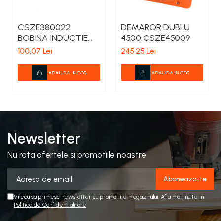
CSZE380022
DEMAROR DUBLU
BOBINA INDUCTIE
4500 CSZE45009
CHINA 3800
100,07 Lei
245,25 Lei
ADAUGA IN COS
ADAUGA IN COS
Newsletter
Nu rata ofertele si promotiile noastre
Vreau sa primesc newsletter cu promotiile magazinului. Afla mai multe in
Politica de Confidentialitate