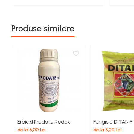
Echipamente electrice
Curatare
Camping
Produse similare
Gratare
Gratare de camping pe gaz
Accesorii
Panouri si Accesorii Solare
Constructii
Abrazive
Accesorii Constructii
Accesorii fixare si siguranta
Amestecare
Betoniere
Erbicid Prodate Redox
Fungicid DITAN F
Cancioage
de la 6,00 Lei
de la 3,20 Lei
Ciocane demolatoare