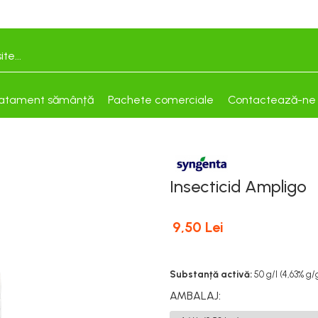
atament sămânță
Pachete comerciale
Contactează-ne
Insecticid Ampligo
9,50 Lei
Substanță activă:
50 g/l (4,63% g/
AMBALAJ
: