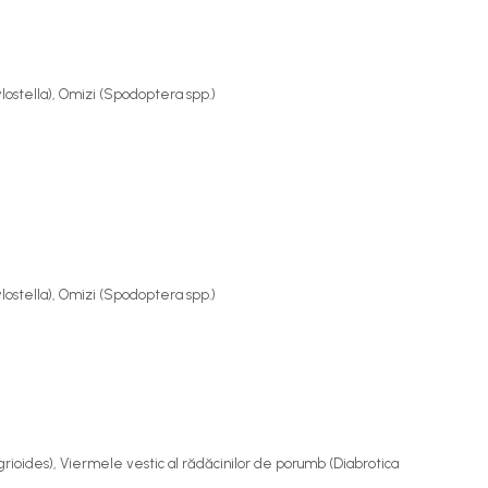
ylostella
), Omizi (
Spodoptera spp.
)
ylostella
), Omizi (
Spodoptera spp.
)
rioides
), Viermele vestic al rădăcinilor de porumb (
Diabrotica