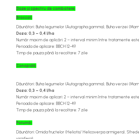
Cereale păioase
Doze și spectru de combatere:
Rapiță
Broccoli
:
Soia, mazare, fasole
Dăunători:
Buha
legumelor (
Autographa gamma
),
Buha
verzei (
Mame
Sfeclă
Doza
:
0,3 – 0,4 l/
ha
Lucernă și plante furajere
Număr
maxim de
aplicări
: 2 – interval minim între tratamente este
Livezi
Perioada
de aplicare: BBCH 12-49
Timp
de
pauza
până
la
recoltare: 7 zile
Viță de vie
Cartofi
Conopidă
:
Legume
Adjuvanți
Dăunători:
Buha legumelor (
Autographa gamma
), Buha verzei (
Mame
Acaricide
Doza:
0,3 – 0,4 l/ha
Număr maxim de aplicari: 2 – interval minim între tratamente este
Dezinfectanți de sol
Perioada de aplicare: BBCH 12-49
Îngrășăminte
Timp
de
pauza
până
la
recoltare: 7 zile
Îngrășăminte lichide
Porumb
:
Îngrășăminte foliare
Dăunători
: Omida fructelor (
Heliotis/ Helicoverpa armigera
), Sfrede
hidrosolubile
virgifera
)