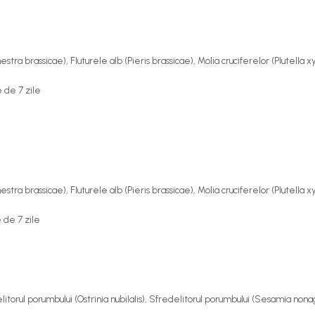
stra brassicae
), Fluturele alb (
Pieris brassicae
), Molia cruciferelor (
Plutella x
 de 7 zile
stra brassicae
), Fluturele alb (
Pieris brassicae
), Molia cruciferelor (
Plutella x
 de 7 zile
litorul porumbului (
Ostrinia nubilalis
), Sfredelitorul porumbului (
Sesamia nonag