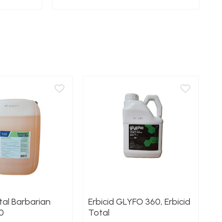
otal Barbarian
Erbicid GLYFO 360, Erbicid
Er
0
Total
S