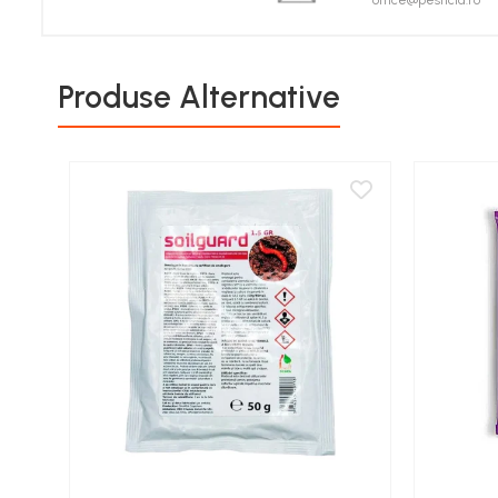
office@pesticid.ro
Porumb zaharat
Spanac
Fasole și mazăre
Produse Alternative
Semințe gazon
Plante furajere
Seminţe plante furajere
Pesticide
Erbicide
Porumb
Floarea Soarelui
Cereale păioase
Rapiță
Soia, Mazăre, Fasole
Sfeclă
Lucernă și plante furajere
Livezi