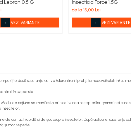
id Lebron 0.5 G
Insecticid Force 1,5G
i
de la 13,00 Lei
VEZI VARIANTE
VEZI VARIANTE
ompoziţie două substanţe active (clorantraniliprol și lambda-cihalotrin) cu mo
entrat în suspensi
e.
 Modul de acţiune se manifestă prin activarea receptorilor ryanodinei care sti
 insectelor.
ne de contact rapidă şi de şoc asupra insectelor. După aplicare, substanţa ac
ază şi mor repede.