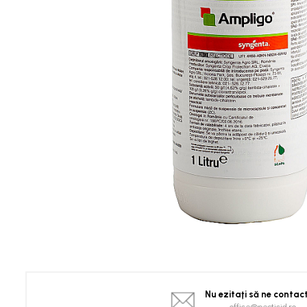
Spanac
Tomate
Vinete
Salate
Ardei
Brocoli și Conopidă
Castraveți
Ceapă
Dovleac și dovlecei
Pepeni
Semințe Hobby
Semințe hobby legume
Semințe hobby plante aromatice
Semințe hobby flori
Semințe semiprofesionale
Pepeni
Nu ezitaţi să ne contac
Rădăcinoase