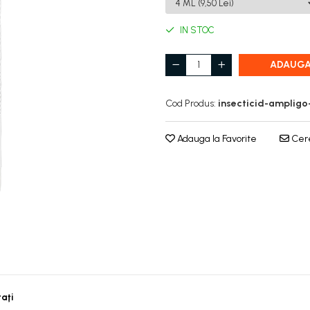
IN STOC
ADAUGA
Cod Produs:
insecticid-ampligo
Adauga la Favorite
Cere
taţi