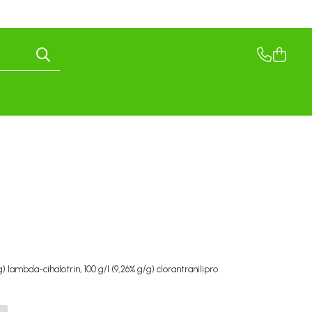
g) lambda-cihalotrin, 100 g/l (9,26% g/g) clorantranilipro