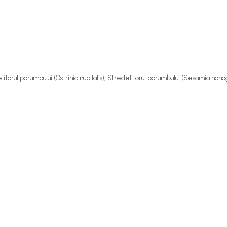
litorul porumbului (
Ostrinia nubilalis
), Sfredelitorul porumbului (
Sesamia nonag