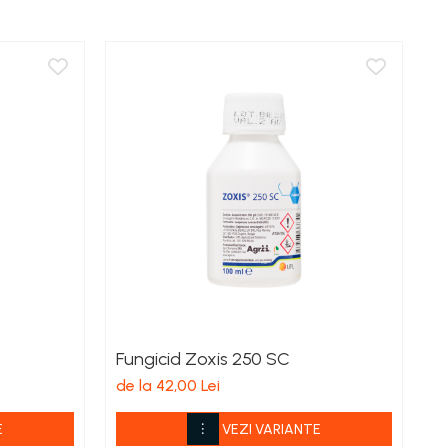
Fungicid Zoxis 250 SC
Î
de la 42,00 Lei
de
E
VEZI VARIANTE