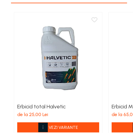
Aspiratoare si aparate de spalat
Plite si arzatoare
Masini de tocat si de carnati
Ventilatoare
Sanitare
Robineti
Baterii
Organizare
Incalzire, Climatizare Instalatii
Accesorii Gaz
Aeroterme si Convectori
Incalzire pe Lemne
Racorduri si Furtunuri Gaz
Erbicid total Halvetic
Erbicid M
Electrice
de la 25,00 Lei
de la 65,0
Cablu si prelungitoare
VEZI VARIANTE
Echipamente iluminare