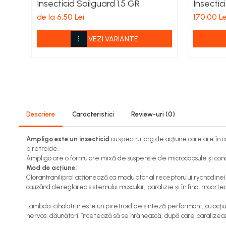
Insecticid Soilguard 1.5 GR
Insectic
Viță de vie
de la 6,50 Lei
170,00 Le
Cartofi
Legume
VEZI VARIANTE
Fungicide
Porumb
Floarea soarelui
Cereale păioase
Rapiță
Cartofi
Descriere
Caracteristici
Review-uri
(0)
Viță de vie
Livezi
Ampligo este un insecticid
cu spectru larg de acţiune care are în c
piretroide.
Sfeclă
Ampligo are o formulare
mixă de suspensie de microcapsule și conc
Soia, Mazăre, Fasole
Mod de acțiune:
Clorantraniliprol acţionează ca modulator al receptorului ryanodinei.
Legume
cauzând dereglarea sistemului muscular, paralizie și în final moartea
Insecticide
Lambda-cihalotri
n
este un piretroid de sinteză performant, cu acţiu
Porumb
nervos, dăunătorii încetează să se hrănească, după care paralize
Floarea soarelui