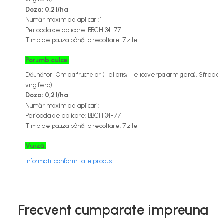
Îngrășăminte foliare gel
Doza:
0,2 l/ha
Număr maxim de aplicari: 1
Îngrășăminte granulate
Perioada de aplicare: BBCH 34-77
Îngrășăminte pentru flori
Timp
de
pauza
până
la
recoltare: 7 zile
Îngrășăminte Gazon și Conifere
Porumb dulce
:
Regulatori de creștere
Dăunători:
Omida fructelor (
Heliotis/ Helicoverpa armigera
), Sfrede
virgifera
)
Vinificație
Doza:
0,2 l/ha
Antioxidanți / Stabilizatori
Număr maxim de aplicari: 1
Perioada de aplicare: BBCH 34-77
Echipamente
Timp
de
pauza
până
la
recoltare: 7 zile
Igienizare / Mentenanță
Varză
:
Limpezire
Informatii conformitate produs
Sulfitare must / vin
Drojdii Selecționate
Casă
Frecvent cumparate impreuna
Electrocasnice