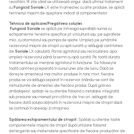
recoltării: 14 zile când se utilizează singur, dacă ultimul tratament
cu
Fungicid Soriale
LX este în amestec cu alte produse, se aplică
termenul maxim de aşeptare indicat al componentelor.
Tehnica de aplicare/Pregătirea soluţiei:
Fungicid Soriale
se aplică pe întreaga suprafaţă numai cu
echipamente terestre specifice pt viticultură sau, pe suprafeţe
mici, cu atomizorul sau pompa de spate. Umpleţi pe jumătate
rezervorul maşinii de stropit cu apă curată şi adăugaţi cantitatea
de
Soriale
LX calculată. Porniţi agitatorul sau recircularea, apoi
umpleţi rezervorul până la semn cu apă curată. Pe toată durata
tratamentului se menţine agitatorul în funcţiune. Se foloseşte
toată cantitea preparată în cursul unei zile de lucru. Dacă se
doreşte amestecul mai multor produse în tanc mixt, fiecare
produs se va adăuga separat în rezervor ţinându-se cont de
instrucţiunile de amestec ale fiecărui produs. După golirea
ambalajelor, spălaţi-le cu atenţie folosind o instalaţie integrată
sub presiune sau manual prin clătire de trei ori; adăugaţi de
fiecare dată soluţia obţinută în rezervorul maşinii de stropit dacă
se continuă în aceeaşi zi stropirea.
Spălarea echipamentului de stropit:
Spălaţi cu atenţie toate
componentele maşinii de stropit după utilizare folosind
detergenţii sau materialele specificate de fiecare producător de