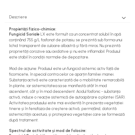
Plase gradina
Markere, seturi de trasat si
Surubelnite cu magazie
creioane tamplarie
Cleme si prese
Bocanci
Pompe si motopompe
Surubelnite cu varf special
Finisare lemn
Perii sarma
Branturi si sireturi
Descriere
Surubelnite cu varf tip L
Pompe submersibile
Taiere lemn
Cizme
Surubelnite cu varf tip T
Scule modulare pentru aschiere
Motopompe si accesorii
Propietăţi fizico-chimice:
Zugravire
Genunchere
Surubelnite de precizie
Fungicid Soriale
LX este formult ca un concentrat solubil în apă
Pompe
Scule monobloc pentru
conţinând 755 g/L fosfonat de potasiu; se prezintă sub forma unui
Bidinele
Ghete
Surubelnite dinamometrice
aschiere
Sere si prelate
lichid transparent de culoare albastră şi fără miros. Nu prezintă
Pensule
Pantofi
Surubelnite individuale
proprietăţi corozive sau oxidative şi nu este inflamabil. Produsul
Burghie din carbura
Sfori de gradina
Tapet si exterior
Saboti
este stabil în condiţii normale de depozitare.
Surubelnite izolate
Burghie HSS
Suflante
Trafaleti
Sandale
Surubelnite tester
Cutite dedicate pentru diferite masini
Mod de acţiune: Produsul este un fungicid sistemic activ față de
Sosete
Topoare
Surubelnite tip Z
ficomicete, în special contra celor ce aparțin familiei manei.
Cutite pentru strung
Substanţa activă este caracterizată de o mobilitate remarcabilă
TIje de surubelnita
Trimmere Electrice
Freze din carbura
în plante, iar sistemicitatea sa se manifestă atât în mod
Truse surubelnite de precizie
ascendent, cât și în mod descendent. Acidul fosfonic - substanţa
Freze HSS
Unelte de sapat
Taiere metal
activă, induce o reacţie sistemică de autoapărare a plantei (SAR).
Freze pentru gravura
Unelte pentru altoit
Activitatea produsului este mai evidentă în prezența vegetației
Truse si seturi de unelte
Freze pentru profilare
tinere și în fenofaza de creștere activă, permițând, datorită
Unelte pentru plantare
sistemicității acestuia, și protejarea vegetației care se formează
Seturi selectionate
Unelte de masurat
după tratament.
Unelte pentru vie
Cale plant paralele
Spectrul de activitate și mod de folosire:
Zdrobitoare, razatoare si
Dispozitive masurare