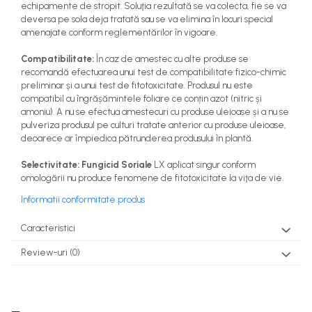
echipamente de stropit. Soluţia rezultată se va colecta, fie se va
deversa pe sola deja tratată sau se va elimina în locuri special
amenajate conform reglementărilor în vigoare.
Compatibilitate:
În caz de amestec cu alte produse se
recomandă efectuarea unui test de compatibilitate fizico-chimic
preliminar și a unui test de fitotoxicitate. Produsul nu este
compatibil cu îngrășămintele foliare ce conțin azot (nitric și
amoniu). A nu se efectua amestecuri cu produse uleioase și a nu se
pulveriza produsul pe culturi tratate anterior cu produse uleioase,
deoarece ar împiedica pătrunderea produsului în plantă.
Selectivitate: Fungicid Soriale
LX aplicat singur conform
omologării nu produce fenomene de fitotoxicitate la viţa de vie.
Informatii conformitate produs
Caracteristici
Review-uri
(0)