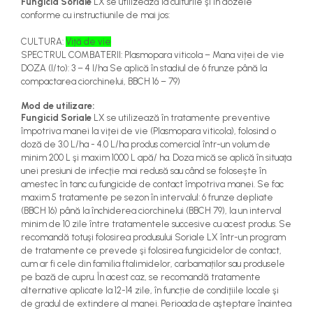
Fungicid Soriale
LX se utilizează la culturile şi în dozele
teascuri
conforme cu instructiunile de mai jos:
Nivele laser si Telemetre
Nivele si masurare unghi
CULTURA:
Viță de vie
Nivele, Echere si Compasuri
SPECTRUL COMBATERII: Plasmopara viticola – Mana viței de vie
DOZA (l/to): 3 – 4 l/ha Se aplică în stadiul de 6 frunze până la
Rulete
compactarea ciorchinelui, BBCH 16 – 79)
Mod de utilizare:
Fungicid Soriale
LX se utilizează în tratamente preventive
împotriva manei la viţei de vie (Plasmopara viticola), folosind o
doză de 3.0 L/ha - 4.0 L/ha produs comercial într-un volum de
minim 200 L şi maxim 1000 L apă/ ha. Doza mică se aplică în situaţa
unei presiuni de infecţie mai redusă sau când se foloseşte în
amestec în tanc cu fungicide de contact împotriva manei. Se fac
maxim 5 tratamente pe sezon în intervalul: 6 frunze depliate
(BBCH 16) până la închiderea ciorchinelui (BBCH 79), la un interval
minim de 10 zile între tratamentele succesive cu acest produs. Se
recomandă totuşi folosirea produsului Soriale LX într-un program
de tratamente ce prevede şi folosirea fungicidelor de contact,
cum ar fi cele din familia ftalimidelor, carbamaților sau produsele
pe bază de cupru. În acest caz, se recomandă tratamente
alternative aplicate la 12-14 zile, în funcție de condiţiile locale şi
de gradul de extindere al manei. Perioada de aşteptare înaintea